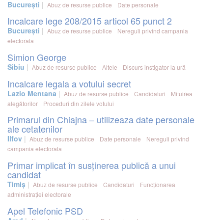
București
Abuz de resurse publice
Date personale
Incalcare lege 208/2015 articol 65 punct 2
București
Abuz de resurse publice
Nereguli privind campania
electorala
Simion George
Sibiu
Abuz de resurse publice
Altele
Discurs instigator la ură
Incalcare legala a votului secret
Lazio Mentana
Abuz de resurse publice
Candidaturi
Mituirea
alegătorilor
Proceduri din zilele votului
Primarul din Chiajna – utilizeaza date personale
ale cetatenilor
Ilfov
Abuz de resurse publice
Date personale
Nereguli privind
campania electorala
Primar implicat în susținerea publică a unui
candidat
Timiș
Abuz de resurse publice
Candidaturi
Funcționarea
administrației electorale
Apel Telefonic PSD