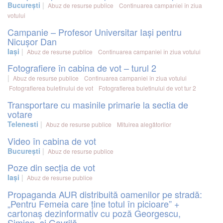
București
Abuz de resurse publice
Continuarea campaniei în ziua
votului
Campanie – Profesor Universitar Iași pentru
Nicușor Dan
Iași
Abuz de resurse publice
Continuarea campaniei în ziua votului
Fotografiere în cabina de vot – turul 2
Abuz de resurse publice
Continuarea campaniei în ziua votului
Fotografierea buletinului de vot
Fotografierea buletinului de vot tur 2
Transportare cu masinile primarie la sectia de
votare
Telenesti
Abuz de resurse publice
Mituirea alegătorilor
Video în cabina de vot
București
Abuz de resurse publice
Poze din secția de vot
Iași
Abuz de resurse publice
Propaganda AUR distribuită oamenilor pe stradă:
„Pentru Femeia care ține totul în picioare” +
cartonaș dezinformativ cu poză Georgescu,
Simion, și Gavrilă