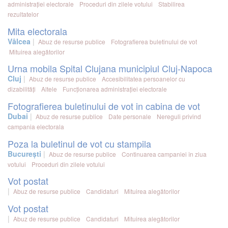
administrației electorale
Proceduri din zilele votului
Stabilirea
rezultatelor
Mita electorala
Vâlcea
Abuz de resurse publice
Fotografierea buletinului de vot
Mituirea alegătorilor
Urna mobila Spital Clujana municipiul Cluj-Napoca
Cluj
Abuz de resurse publice
Accesibilitatea persoanelor cu
dizabilități
Altele
Funcționarea administrației electorale
Fotografierea buletinului de vot in cabina de vot
Dubai
Abuz de resurse publice
Date personale
Nereguli privind
campania electorala
Poza la buletinul de vot cu stampila
București
Abuz de resurse publice
Continuarea campaniei în ziua
votului
Proceduri din zilele votului
Vot postat
Abuz de resurse publice
Candidaturi
Mituirea alegătorilor
Vot postat
Abuz de resurse publice
Candidaturi
Mituirea alegătorilor