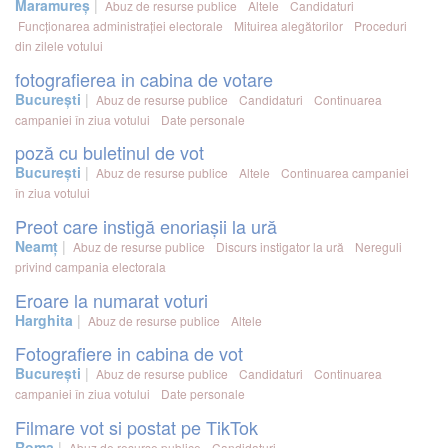
Maramureș
Abuz de resurse publice
Altele
Candidaturi
Funcționarea administrației electorale
Mituirea alegătorilor
Proceduri
din zilele votului
fotografierea in cabina de votare
București
Abuz de resurse publice
Candidaturi
Continuarea
campaniei în ziua votului
Date personale
poză cu buletinul de vot
București
Abuz de resurse publice
Altele
Continuarea campaniei
în ziua votului
Preot care instigă enoriașii la ură
Neamț
Abuz de resurse publice
Discurs instigator la ură
Nereguli
privind campania electorala
Eroare la numarat voturi
Harghita
Abuz de resurse publice
Altele
Fotografiere in cabina de vot
București
Abuz de resurse publice
Candidaturi
Continuarea
campaniei în ziua votului
Date personale
Filmare vot si postat pe TikTok
Roma
Abuz de resurse publice
Candidaturi