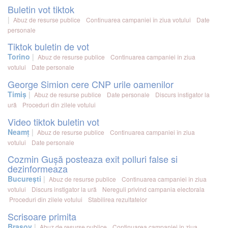
Buletin vot tiktok
Abuz de resurse publice
Continuarea campaniei în ziua votului
Date
personale
Tiktok buletin de vot
Torino
Abuz de resurse publice
Continuarea campaniei în ziua
votului
Date personale
George Simion cere CNP urile oamenilor
Timiș
Abuz de resurse publice
Date personale
Discurs instigator la
ură
Proceduri din zilele votului
Video tiktok buletin vot
Neamț
Abuz de resurse publice
Continuarea campaniei în ziua
votului
Date personale
Cozmin Gușă posteaza exit polluri false si
dezinformeaza
București
Abuz de resurse publice
Continuarea campaniei în ziua
votului
Discurs instigator la ură
Nereguli privind campania electorala
Proceduri din zilele votului
Stabilirea rezultatelor
Scrisoare primita
Brașov
Abuz de resurse publice
Continuarea campaniei în ziua