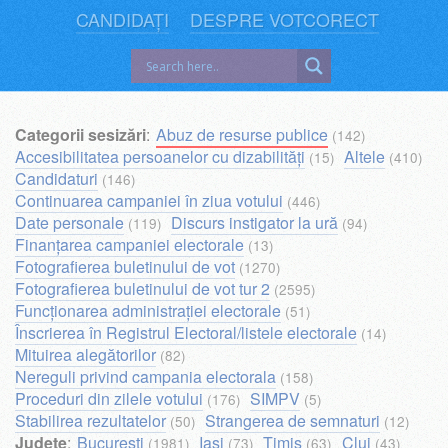
CANDIDAȚI
DESPRE VOTCORECT
Categorii sesizări
:
Abuz de resurse publice
(142)
Accesibilitatea persoanelor cu dizabilități
Altele
(15)
(410)
Candidaturi
(146)
Continuarea campaniei în ziua votului
(446)
Date personale
Discurs instigator la ură
(119)
(94)
Finanțarea campaniei electorale
(13)
Fotografierea buletinului de vot
(1270)
Fotografierea buletinului de vot tur 2
(2595)
Funcționarea administrației electorale
(51)
Înscrierea în Registrul Electoral/listele electorale
(14)
Mituirea alegătorilor
(82)
Nereguli privind campania electorala
(158)
Proceduri din zilele votului
SIMPV
(176)
(5)
Stabilirea rezultatelor
Strangerea de semnaturi
(50)
(12)
Județe
:
București
Iași
Timiș
Cluj
(1981)
(73)
(63)
(43)