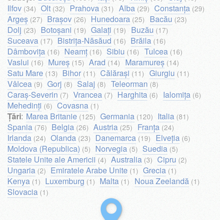
Ilfov
Olt
Prahova
Alba
Constanța
(34)
(32)
(31)
(29)
(29)
Argeș
Brașov
Hunedoara
Bacău
(27)
(26)
(25)
(23)
Dolj
Botoșani
Galați
Buzău
(23)
(19)
(19)
(17)
Suceava
Bistrița-Năsăud
Brăila
(17)
(16)
(16)
Dâmbovița
Neamț
Sibiu
Tulcea
(16)
(16)
(16)
(16)
Vaslui
Mureș
Arad
Maramureș
(16)
(15)
(14)
(14)
Satu Mare
Bihor
Călărași
Giurgiu
(13)
(11)
(11)
(11)
Vâlcea
Gorj
Salaj
Teleorman
(9)
(8)
(8)
(8)
Caraș-Severin
Vrancea
Harghita
Ialomița
(7)
(7)
(6)
(6)
Mehedinți
Covasna
(6)
(1)
Țări
:
Marea Britanie
Germania
Italia
(125)
(120)
(81)
Spania
Belgia
Austria
Franța
(76)
(26)
(25)
(24)
Irlanda
Olanda
Danemarca
Elveția
(24)
(23)
(19)
(6)
Moldova (Republica)
Norvegia
Suedia
(5)
(5)
(5)
Statele Unite ale Americii
Australia
Cipru
(4)
(3)
(2)
Ungaria
Emiratele Arabe Unite
Grecia
(2)
(1)
(1)
Kenya
Luxemburg
Malta
Noua Zeelandă
(1)
(1)
(1)
(1)
Slovacia
(1)