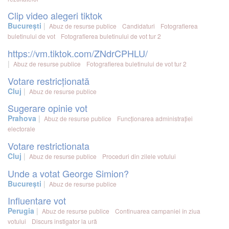
Clip video alegeri tiktok
București
Abuz de resurse publice
Candidaturi
Fotografierea
buletinului de vot
Fotografierea buletinului de vot tur 2
https://vm.tiktok.com/ZNdrCPHLU/
Abuz de resurse publice
Fotografierea buletinului de vot tur 2
Votare restricționată
Cluj
Abuz de resurse publice
Sugerare opinie vot
Prahova
Abuz de resurse publice
Funcționarea administrației
electorale
Votare restrictionata
Cluj
Abuz de resurse publice
Proceduri din zilele votului
Unde a votat George Simion?
București
Abuz de resurse publice
Influentare vot
Perugia
Abuz de resurse publice
Continuarea campaniei în ziua
votului
Discurs instigator la ură