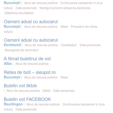
București
Abuz de resurse publice
Continuarea campaniei în ziua
votului
Date personale
Nereguli privind campania electorala
Stabilirea rezultatelor
Oameni adusi cu autocarul
București
Abuz de resurse publice
Altele
Proceduri din zilele
votului
Oameni adusi cu autocarul
Dortmund
Abuz de resurse publice
Candidaturi
Date personale
Strangerea de semnaturi
A filmat buletinul de vot
Alba
Abuz de resurse publice
Retea de boti – sieupot.ro
București
Abuz de resurse publice
Altele
Buletin vot tiktok
Abuz de resurse publice
Altele
Date personale
Buletin vot FACEBOOK
Reutlingen
Abuz de resurse publice
Continuarea campaniei în ziua
votului
Date personale