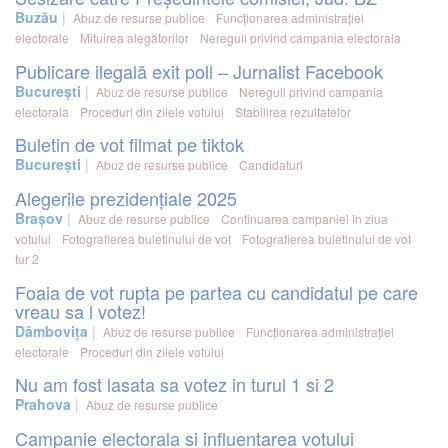
Buzău
Abuz de resurse publice
Funcționarea administrației
electorale
Mituirea alegătorilor
Nereguli privind campania electorala
Publicare ilegală exit poll – Jurnalist Facebook
București
Abuz de resurse publice
Nereguli privind campania
electorala
Proceduri din zilele votului
Stabilirea rezultatelor
Buletin de vot filmat pe tiktok
București
Abuz de resurse publice
Candidaturi
Alegerile prezidențiale 2025
Brașov
Abuz de resurse publice
Continuarea campaniei în ziua
votului
Fotografierea buletinului de vot
Fotografierea buletinului de vot
tur 2
Foaia de vot rupta pe partea cu candidatul pe care
vreau sa l votez!
Dâmbovița
Abuz de resurse publice
Funcționarea administrației
electorale
Proceduri din zilele votului
Nu am fost lasata sa votez in turul 1 si 2
Prahova
Abuz de resurse publice
Campanie electorala si influentarea votului