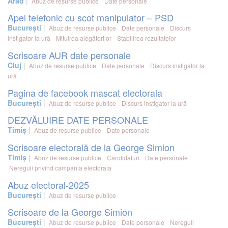
Arad
Abuz de resurse publice
Date personale
Apel telefonic cu scot manipulator – PSD
București
Abuz de resurse publice
Date personale
Discurs
instigator la ură
Mituirea alegătorilor
Stabilirea rezultatelor
Scrisoare AUR date personale
Cluj
Abuz de resurse publice
Date personale
Discurs instigator la
ură
Pagina de facebook mascat electorala
București
Abuz de resurse publice
Discurs instigator la ură
DEZVĂLUIRE DATE PERSONALE
Timiș
Abuz de resurse publice
Date personale
Scrisoare electorală de la George Simion
Timiș
Abuz de resurse publice
Candidaturi
Date personale
Nereguli privind campania electorala
Abuz electoral-2025
București
Abuz de resurse publice
Scrisoare de la George Simion
București
Abuz de resurse publice
Date personale
Nereguli