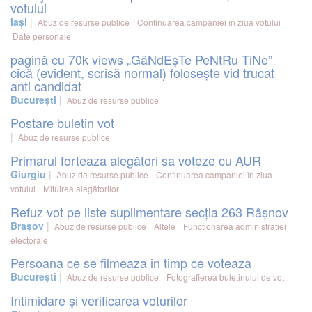
votului
Iași
Abuz de resurse publice
Continuarea campaniei în ziua votului
Date personale
pagină cu 70k views „GâNdEșTe PeNtRu TiNe”
cică (evident, scrisă normal) folosește vid trucat
anti candidat
București
Abuz de resurse publice
Postare buletin vot
Abuz de resurse publice
Primarul forteaza alegători sa voteze cu AUR
Giurgiu
Abuz de resurse publice
Continuarea campaniei în ziua
votului
Mituirea alegătorilor
Refuz vot pe liste suplimentare secția 263 Râșnov
Brașov
Abuz de resurse publice
Altele
Funcționarea administrației
electorale
Persoana ce se filmeaza in timp ce voteaza
București
Abuz de resurse publice
Fotografierea buletinului de vot
Intimidare și verificarea voturilor