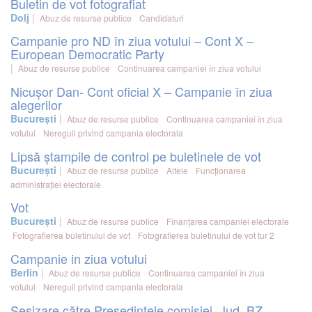
Buletin de vot fotografiat
Dolj
Abuz de resurse publice
Candidaturi
Campanie pro ND în ziua votului – Cont X –
European Democratic Party
Abuz de resurse publice
Continuarea campaniei în ziua votului
Nicușor Dan- Cont oficial X – Campanie în ziua
alegerilor
București
Abuz de resurse publice
Continuarea campaniei în ziua
votului
Nereguli privind campania electorala
Lipsă ștampile de control pe buletinele de vot
București
Abuz de resurse publice
Altele
Funcționarea
administrației electorale
Vot
București
Abuz de resurse publice
Finanțarea campaniei electorale
Fotografierea buletinului de vot
Fotografierea buletinului de vot tur 2
Campanie in ziua votului
Berlin
Abuz de resurse publice
Continuarea campaniei în ziua
votului
Nereguli privind campania electorala
Sesizare către Președintele comisiei, Jud. BZ