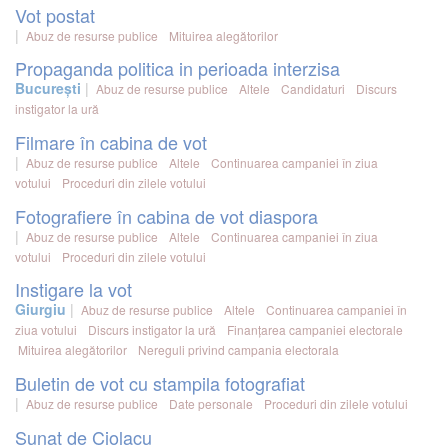
Vot postat
Abuz de resurse publice
Mituirea alegătorilor
Propaganda politica in perioada interzisa
București
Abuz de resurse publice
Altele
Candidaturi
Discurs
instigator la ură
Filmare în cabina de vot
Abuz de resurse publice
Altele
Continuarea campaniei în ziua
votului
Proceduri din zilele votului
Fotografiere în cabina de vot diaspora
Abuz de resurse publice
Altele
Continuarea campaniei în ziua
votului
Proceduri din zilele votului
Instigare la vot
Giurgiu
Abuz de resurse publice
Altele
Continuarea campaniei în
ziua votului
Discurs instigator la ură
Finanțarea campaniei electorale
Mituirea alegătorilor
Nereguli privind campania electorala
Buletin de vot cu stampila fotografiat
Abuz de resurse publice
Date personale
Proceduri din zilele votului
Sunat de Ciolacu