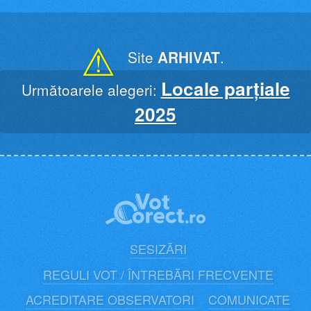
Skip
to
content
⚠
Site
ARHIVAT
.
Locale parțiale
Următoarele alegeri:
2025
SESIZĂRI
REGULI VOT / ÎNTREBĂRI FRECVENTE
ACREDITARE OBSERVATORI
COMUNICATE