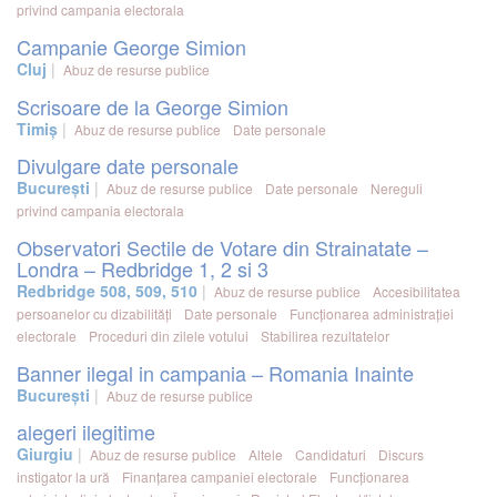
privind campania electorala
Campanie George Simion
Cluj
Abuz de resurse publice
Scrisoare de la George Simion
Timiș
Abuz de resurse publice
Date personale
Divulgare date personale
București
Abuz de resurse publice
Date personale
Nereguli
privind campania electorala
Observatori Sectile de Votare din Strainatate –
Londra – Redbridge 1, 2 si 3
Redbridge 508, 509, 510
Abuz de resurse publice
Accesibilitatea
persoanelor cu dizabilități
Date personale
Funcționarea administrației
electorale
Proceduri din zilele votului
Stabilirea rezultatelor
Banner ilegal in campania – Romania Inainte
București
Abuz de resurse publice
alegeri ilegitime
Giurgiu
Abuz de resurse publice
Altele
Candidaturi
Discurs
instigator la ură
Finanțarea campaniei electorale
Funcționarea