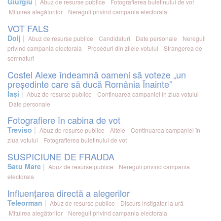
Giurgiu
Abuz de resurse publice
Fotografierea buletinului de vot
Mituirea alegătorilor
Nereguli privind campania electorala
VOT FALS
Dolj
Abuz de resurse publice
Candidaturi
Date personale
Nereguli
privind campania electorala
Proceduri din zilele votului
Strangerea de
semnaturi
Costel Alexe îndeamnă oameni să voteze „un
președinte care să ducă România Înainte”
Iași
Abuz de resurse publice
Continuarea campaniei în ziua votului
Date personale
Fotografiere în cabina de vot
Treviso
Abuz de resurse publice
Altele
Continuarea campaniei în
ziua votului
Fotografierea buletinului de vot
SUSPICIUNE DE FRAUDA
Satu Mare
Abuz de resurse publice
Nereguli privind campania
electorala
Influențarea directă a alegerilor
Teleorman
Abuz de resurse publice
Discurs instigator la ură
Mituirea alegătorilor
Nereguli privind campania electorala