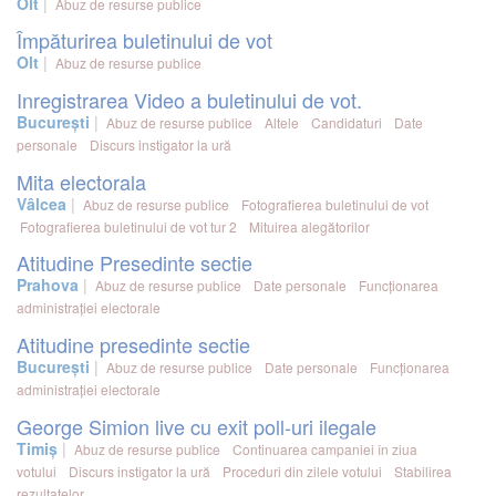
Olt
Abuz de resurse publice
Împăturirea buletinului de vot
Olt
Abuz de resurse publice
Inregistrarea Video a buletinului de vot.
București
Abuz de resurse publice
Altele
Candidaturi
Date
personale
Discurs instigator la ură
Mita electorala
Vâlcea
Abuz de resurse publice
Fotografierea buletinului de vot
Fotografierea buletinului de vot tur 2
Mituirea alegătorilor
Atitudine Presedinte sectie
Prahova
Abuz de resurse publice
Date personale
Funcționarea
administrației electorale
Atitudine presedinte sectie
București
Abuz de resurse publice
Date personale
Funcționarea
administrației electorale
George Simion live cu exit poll-uri ilegale
Timiș
Abuz de resurse publice
Continuarea campaniei în ziua
votului
Discurs instigator la ură
Proceduri din zilele votului
Stabilirea
rezultatelor