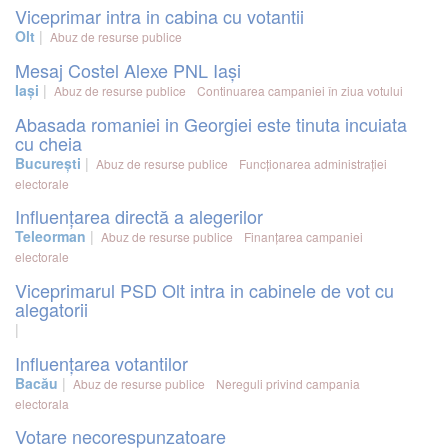
Viceprimar intra in cabina cu votantii
Olt
Abuz de resurse publice
Mesaj Costel Alexe PNL Iași
Iași
Abuz de resurse publice
Continuarea campaniei în ziua votului
Abasada romaniei in Georgiei este tinuta incuiata
cu cheia
București
Abuz de resurse publice
Funcționarea administrației
electorale
Influențarea directă a alegerilor
Teleorman
Abuz de resurse publice
Finanțarea campaniei
electorale
Viceprimarul PSD Olt intra in cabinele de vot cu
alegatorii
Influențarea votantilor
Bacău
Abuz de resurse publice
Nereguli privind campania
electorala
Votare necorespunzatoare