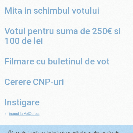
Mita in schimbul votului
Votul pentru suma de 250€ si
100 de lei
Filmare cu buletinul de vot
Cerere CNP-uri
Instigare
←
la VotCorect
înapoi
✋Ne puteți susține eforturile de monitorizare electorală prin