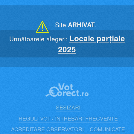
Skip
to
content
⚠
Site
ARHIVAT
.
Locale parțiale
Următoarele alegeri:
2025
SESIZĂRI
REGULI VOT / ÎNTREBĂRI FRECVENTE
ACREDITARE OBSERVATORI
COMUNICATE