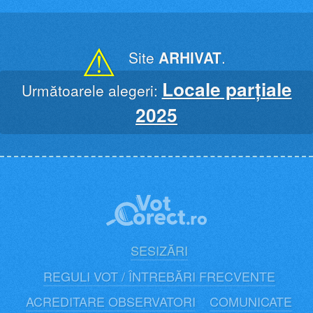
Skip
to
content
⚠
Site
ARHIVAT
.
Locale parțiale
Următoarele alegeri:
2025
SESIZĂRI
REGULI VOT / ÎNTREBĂRI FRECVENTE
ACREDITARE OBSERVATORI
COMUNICATE