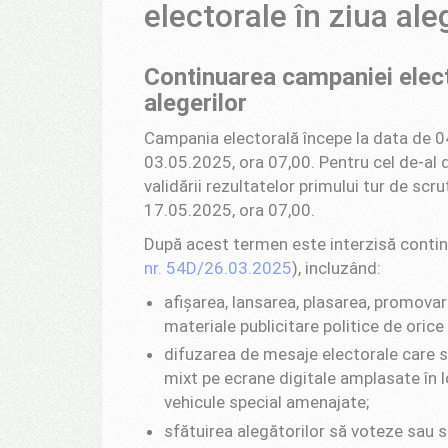
electorale în ziua ale
Continuarea campaniei electo
alegerilor
Campania electorală începe la data de 04
03.05.2025, ora 07,00. Pentru cel de-al 
validării rezultatelor primului tur de scru
17.05.2025, ora 07,00.
După acest termen este interzisă contin
nr. 54D/26.03.2025
), incluzând:
afișarea, lansarea, plasarea, promovar
materiale publicitare politice de orice
difuzarea de mesaje electorale care se
mixt pe ecrane digitale amplasate în l
vehicule special amenajate;
sfătuirea alegătorilor să voteze sau 