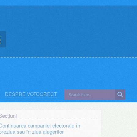
5
DESPRE VOTCORECT
Continuarea campaniei electorale în
preziua sau în ziua alegerilor