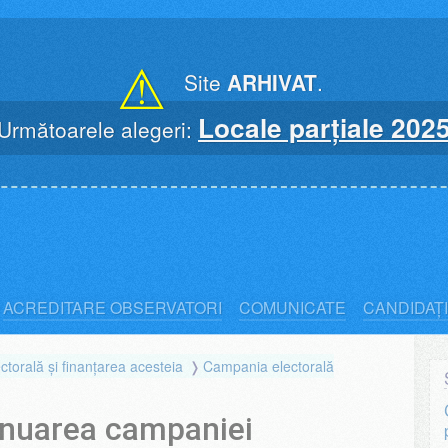
⚠
Site
ARHIVAT
.
Locale parțiale 202
Următoarele alegeri:
ACREDITARE OBSERVATORI
COMUNICATE
CANDIDAȚI
torală și finanțarea acesteia
Campania electorală
inuarea campaniei