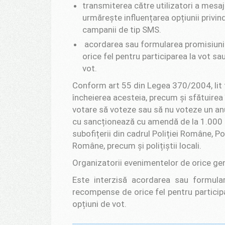
transmiterea către utilizatori a mesaj
urmărește influențarea opțiunii privin
campanii de tip SMS.
acordarea sau formularea promisiunii
orice fel pentru participarea la vot s
vot.
Conform art 55 din Legea 370/2004, lit
încheierea acesteia, precum și sfătuirea în
votare să voteze sau să nu voteze un anu
cu sancționează cu amendă de la 1.000 lei 
subofițerii din cadrul Poliției Române, P
Române, precum și polițiștii locali.
Organizatorii evenimentelor de orice gen
Este interzisă acordarea sau formular
recompense de orice fel pentru particip
opțiuni de vot.