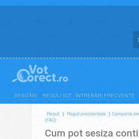
Skip
to
content
SESIZĂRI
REGULI VOT / ÎNTREBĂRI FRECVENTE
Reguli
Reguli prezidențiale
Campania elec
(FAQ)
Cum pot sesiza cont