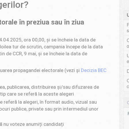
gerilor?
rale în preziua sau în ziua
P
s
.04.2025, ora 00,00, și se încheie la data de
doilea tur de scrutin, campania începe de la data
tin de CCR, 9 mai, și se încheie la data de
U
e
uarea propagandei electorale (vezi și
Decizia BEC
C
c
ea, publicarea, distribuirea și/sau difuzarea de
 tip care se referă la aceste alegeri
 referă la alegeri, în format audio, vizual sau
ocuri publice, private sau prin intermediul unor
să nu voteze anumiți candidați