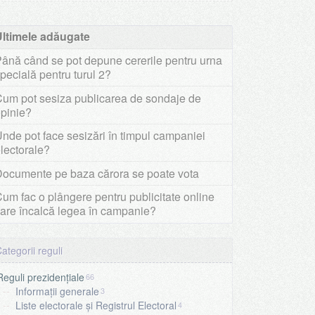
Ultimele adăugate
ână când se pot depune cererile pentru urna
pecială pentru turul 2?
Cum pot sesiza publicarea de sondaje de
opinie?
nde pot face sesizări în timpul campaniei
lectorale?
Documente pe baza cărora se poate vota
um fac o plângere pentru publicitate online
are încalcă legea în campanie?
Reguli prezidențiale
66
Informații generale
3
Liste electorale și Registrul Electoral
4