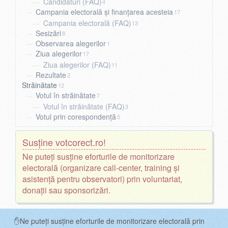
Candidaturi (FAQ)
4
Campania electorală și finanțarea acesteia
17
Campania electorală (FAQ)
13
Sesizări
8
Observarea alegerilor
1
Ziua alegerilor
17
Ziua alegerilor (FAQ)
11
Rezultate
2
Străinătate
12
Votul în străinătate
7
Votul în străinătate (FAQ)
3
Votul prin corespondență
5
Susține votcorect.ro!
Ne puteți susține eforturile de monitorizare
electorală (organizare call-center, training și
asistență pentru observatori) prin voluntariat,
donații sau sponsorizări.
✋Ne puteți susține eforturile de monitorizare electorală prin