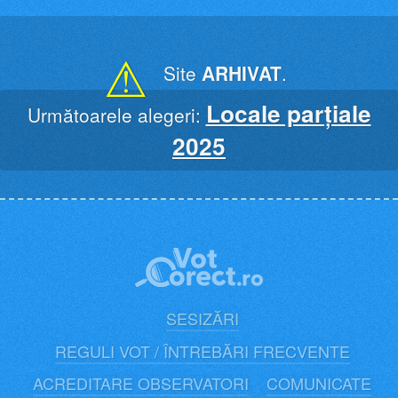
Skip
to
content
⚠
Site
ARHIVAT
.
Locale parțiale
Următoarele alegeri:
2025
SESIZĂRI
REGULI VOT / ÎNTREBĂRI FRECVENTE
ACREDITARE OBSERVATORI
COMUNICATE