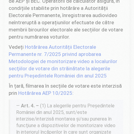
de AEP și BEC.
Operatorii de calculator asigură, în
condițiile stabilite prin hotărâre a Autorității
Electorale Permanente, înregistrarea audiovideo
neîntreruptă a operațiunilor efectuate de către
membrii birourilor electorale ale secțiilor de votare
pentru numărarea voturilor.
Vedeți
Hotărârea Autorității Electorale
Permanente nr. 7/2025 privind aprobarea
Metodologiei de monitorizare video a localurilor
secţiilor de votare din străinătate la alegerile
pentru Președintele României din anul 2025
În țară, filmarea în secțiile de votare este interzisă
prin
Hotărârea AEP 10/2025
:
Art. 4. –
(1) La alegerile pentru Preşedintele
României din anul 2025, sunt/este
interzise/interzisă montarea şi/sau punerea în
funcţiune a dispozitivelor de monitorizare video
în interiorul încăperilor în care sunt organizate