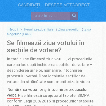
CANDIDAȚI
DESPRE VOTCORECT
Reguli
Reguli prezidențiale
Ziua alegerilor
Ziua
alegerilor (FAQ)
Se filmează ziua votului în
secțiile de votare?
În țară nu se filmează ziua votului, ci procedurile
care au loc după închiderea secțiilor de votare –
deschiderea urnelor, numărare, întocmirea
procesului verbal. Doar localurile secţiilor de
votare din străinătate sunt monitorizate video.
Numărarea voturilor și întocmirea proceselor
verbale
se filmează cu ajutorul tabletei SIMPV,
conform Legii 208/2015 și procedurilor stabilite