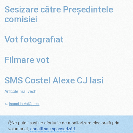
Sesizare către Președintele
comisiei
Vot fotografiat
Filmare vot
SMS Costel Alexe CJ Iasi
Navigare
Articole mai vechi
în
←
la VotCorect
înapoi
articole
✋Ne puteți susține eforturile de monitorizare electorală prin
voluntariat,
donații sau sponsorizări
.