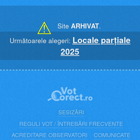
Skip
to
content
⚠
Site
ARHIVAT
.
Locale parțiale
Următoarele alegeri:
2025
SESIZĂRI
REGULI VOT / ÎNTREBĂRI FRECVENTE
ACREDITARE OBSERVATORI
COMUNICATE