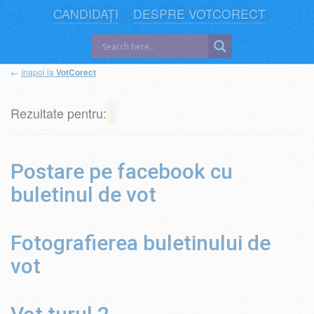
CANDIDAȚI
DESPRE VOTCORECT
←
înapoi la
VotCorect
Rezultate pentru:
Postare pe facebook cu
buletinul de vot
Fotografierea buletinului de
vot