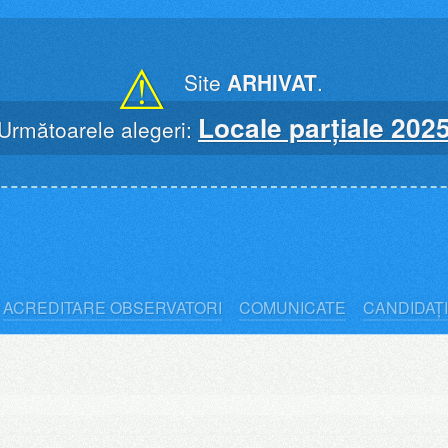
⚠
Site
ARHIVAT
.
Locale parțiale 202
Următoarele alegeri:
ACREDITARE OBSERVATORI
COMUNICATE
CANDIDAȚI