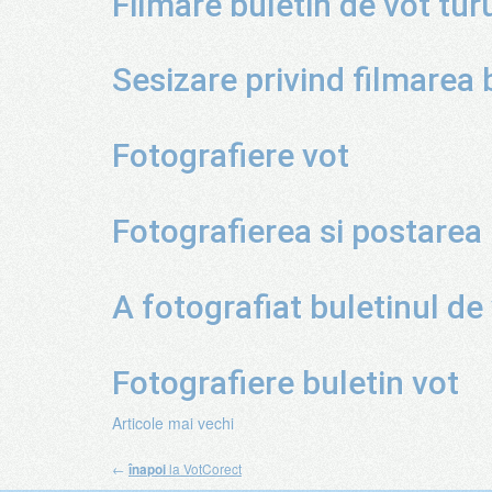
Filmare buletin de vot turu
Sesizare privind filmarea b
Fotografiere vot
Fotografierea si postarea 
A fotografiat buletinul de
Fotografiere buletin vot
Navigare
Articole mai vechi
în
←
la VotCorect
înapoi