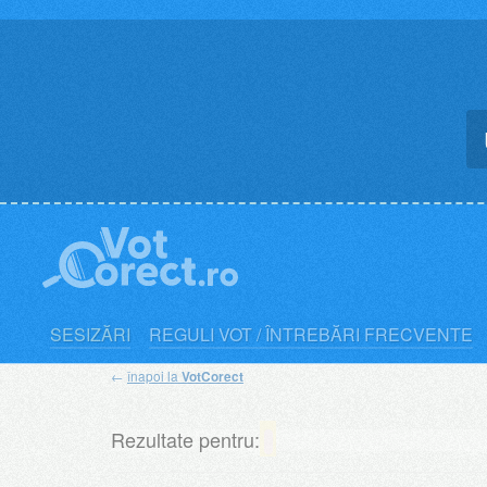
Skip
to
content
SESIZĂRI
REGULI VOT / ÎNTREBĂRI FRECVENTE
←
înapoi la
VotCorect
Rezultate pentru: