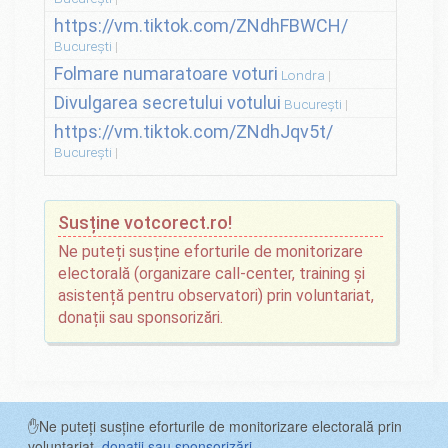
https://vm.tiktok.com/ZNdhFBWCH/
București
Folmare numaratoare voturi
Londra
Divulgarea secretului votului
București
https://vm.tiktok.com/ZNdhJqv5t/
București
Susține votcorect.ro!
Ne puteți susține eforturile de monitorizare
electorală (organizare call-center, training și
asistență pentru observatori) prin voluntariat,
donații sau sponsorizări.
✋Ne puteți susține eforturile de monitorizare electorală prin
voluntariat,
donații sau sponsorizări
.