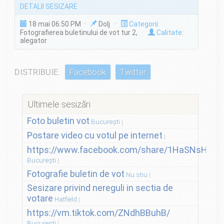
DETALII SESIZARE
18 mai 06:50 PM ·
Dolj ·
Categorii:
Fotografierea buletinului de vot tur 2,
·
Calitate:
alegator
DISTRIBUIE:
Facebook
Twitter
Ultimele sesizări
Foto buletin vot
București
Postare video cu votul pe internet
https://www.facebook.com/share/1HaSNsHSvo
București
Fotografie buletin de vot
Nu stiu
Sesizare privind nereguli in sectia de
votare
Hatfield
https://vm.tiktok.com/ZNdhBBuhB/
București