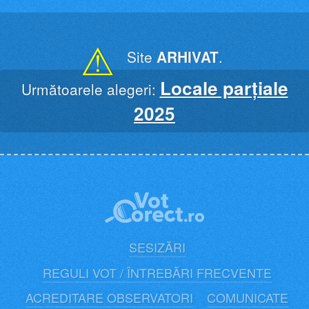
Skip
to
content
⚠
Site
ARHIVAT
.
Locale parțiale
Următoarele alegeri:
2025
SESIZĂRI
REGULI VOT / ÎNTREBĂRI FRECVENTE
ACREDITARE OBSERVATORI
COMUNICATE