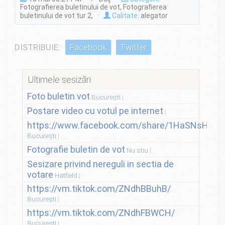
Fotografierea buletinului de vot, Fotografierea
buletinului de vot tur 2,
·
Calitate:
alegator
DISTRIBUIE:
Facebook
Twitter
Ultimele sesizări
Foto buletin vot
București
Postare video cu votul pe internet
https://www.facebook.com/share/1HaSNsHSvo
București
Fotografie buletin de vot
Nu stiu
Sesizare privind nereguli in sectia de
votare
Hatfield
https://vm.tiktok.com/ZNdhBBuhB/
București
https://vm.tiktok.com/ZNdhFBWCH/
București