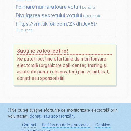
Folmare numaratoare voturi
Londra
Divulgarea secretului votului
București
https://vm.tiktok.com/ZNdhJqv5t/
București
Susține votcorect.ro!
Ne puteți susține eforturile de monitorizare
electorală (organizare call-center, training și
asistență pentru observatori) prin voluntariat,
donații sau sponsorizări.
✋Ne puteți susține eforturile de monitorizare electorală prin
voluntariat,
donații sau sponsorizări
.
Contact
Politica de date personale
Cookies
Termeni și condiții