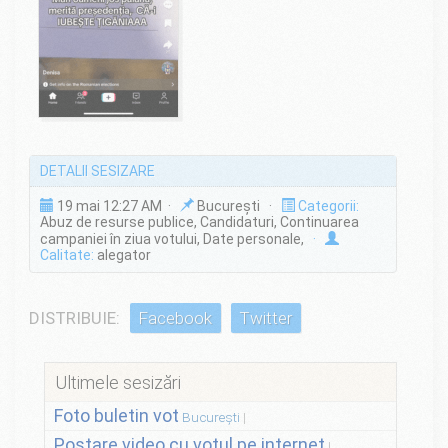
DETALII SESIZARE
19 mai 12:27 AM ·
București ·
Categorii:
Abuz de resurse publice, Candidaturi, Continuarea
campaniei în ziua votului, Date personale,
·
Calitate:
alegator
DISTRIBUIE:
Facebook
Twitter
Ultimele sesizări
Foto buletin vot
București
Postare video cu votul pe internet