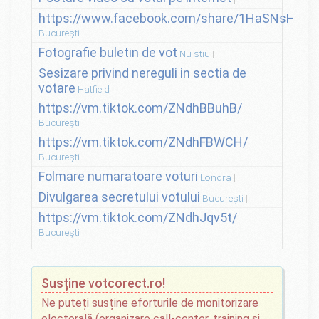
https://www.facebook.com/share/1HaSNsHSvo
București
Fotografie buletin de vot
Nu stiu
Sesizare privind nereguli in sectia de
votare
Hatfield
https://vm.tiktok.com/ZNdhBBuhB/
București
https://vm.tiktok.com/ZNdhFBWCH/
București
Folmare numaratoare voturi
Londra
Divulgarea secretului votului
București
https://vm.tiktok.com/ZNdhJqv5t/
București
Susține votcorect.ro!
Ne puteți susține eforturile de monitorizare
electorală (organizare call-center, training și