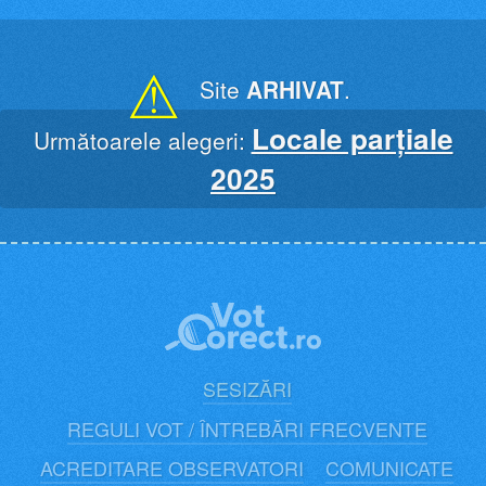
Skip
to
content
⚠
Site
ARHIVAT
.
Locale parțiale
Următoarele alegeri:
2025
SESIZĂRI
REGULI VOT / ÎNTREBĂRI FRECVENTE
ACREDITARE OBSERVATORI
COMUNICATE