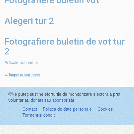
Fotografiere buletin vot
Alegeri tur 2
Fotografiere buletin de vot tur
2
Navigare
Articole mai vechi
în
←
la VotCorect
înapoi
articole
✋Ne puteți susține eforturile de monitorizare electorală prin
voluntariat,
donații sau sponsorizări
.
Contact
Politica de date personale
Cookies
Termeni și condiții