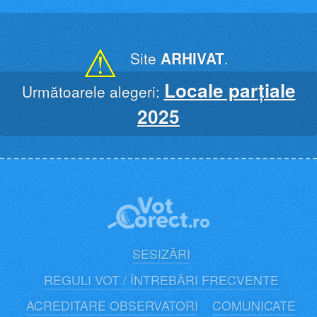
Skip
to
content
⚠
Site
ARHIVAT
.
Locale parțiale
Următoarele alegeri:
2025
SESIZĂRI
REGULI VOT / ÎNTREBĂRI FRECVENTE
ACREDITARE OBSERVATORI
COMUNICATE