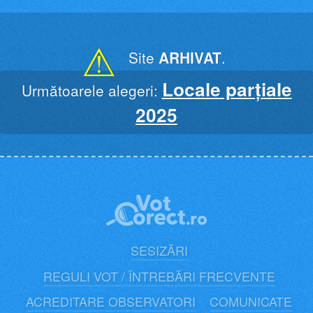
Skip
to
content
⚠
Site
ARHIVAT
.
Locale parțiale
Următoarele alegeri:
2025
SESIZĂRI
REGULI VOT / ÎNTREBĂRI FRECVENTE
ACREDITARE OBSERVATORI
COMUNICATE