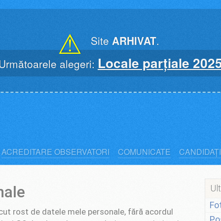
⚠
Site
ARHIVAT
.
Locale parțiale 202
Următoarele alegeri:
ACREDITARE OBSERVATORI
COMUNICATE
CANDIDAȚI
nale
Ult
Fo
ut rost de datele mele personale, fără acordul
Po