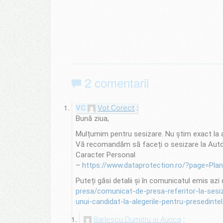
2 comentarii
Vot Corect
Bună ziua,
Mulțumim pentru sesizare. Nu știm exact la
Vă recomandăm să faceți o sesizare la Autor
Caracter Personal
–
https://www.dataprotection.ro/?page=Plan
Puteți găsi detalii și în comunicatul emis az
presa/comunicat-de-presa-referitor-la-sesiz
unui-candidat-la-alegerile-pentru-presedinte
Barlescu Dumitru si Aurica