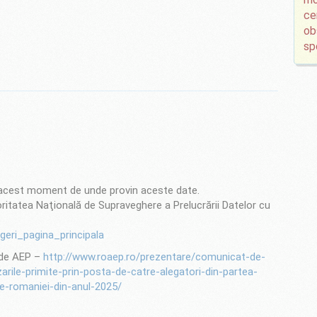
ce
ob
sp
 acest moment de unde provin aceste date.
itatea Naţională de Supraveghere a Prelucrării Datelor cu
geri_pagina_principala
i de AEP –
http://www.roaep.ro/prezentare/comunicat-de-
arile-primite-prin-posta-de-catre-alegatori-din-partea-
le-romaniei-din-anul-2025/