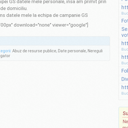
pei GS datele mele personale, insa am primit prin
ht
de domiciliu.
Buc
juns datele mele la echipa de campanie GS
Fo
700px" download="none" viewer="google"]
Se
vo
ht
Buc
egorii:
Abuz de resurse publice, Date personale, Nereguli
gator
ht
Buc
Fo
Di
ht
Buc
Su
Ne
mo