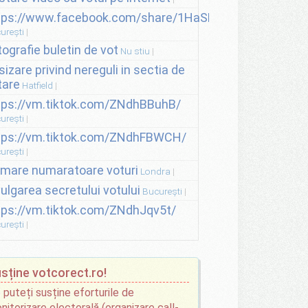
tps://www.facebook.com/share/1HaSNsHSvo/
urești
tografie buletin de vot
Nu stiu
sizare privind nereguli in sectia de
tare
Hatfield
tps://vm.tiktok.com/ZNdhBBuhB/
urești
tps://vm.tiktok.com/ZNdhFBWCH/
urești
lmare numaratoare voturi
Londra
vulgarea secretului votului
București
tps://vm.tiktok.com/ZNdhJqv5t/
urești
sține votcorect.ro!
 puteți susține eforturile de
nitorizare electorală (organizare call-