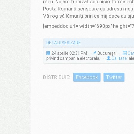
meu. Nu am furnizat sub nicio formă echi
Posta Română scrisoare cu adresa mea 
Vă rog să lămuriți prin ce mijloace au a
[embeddoc url= width="690px" height="
DETALII SESIZARE
24 aprilie 02:31 PM ·
București ·
Cat
privind campania electorala,
·
Calitate:
ale
DISTRIBUIE:
Facebook
Twitter