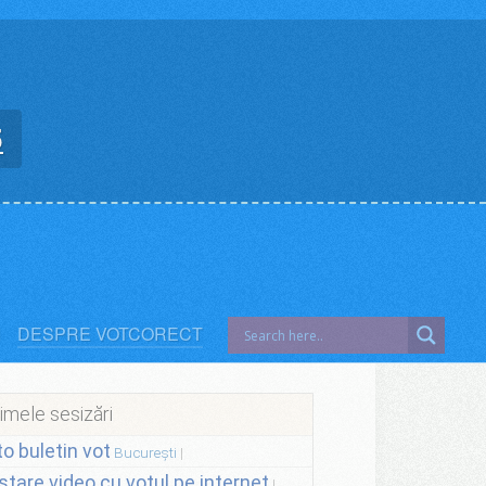
5
DESPRE VOTCORECT
imele sesizări
to buletin vot
București
stare video cu votul pe internet