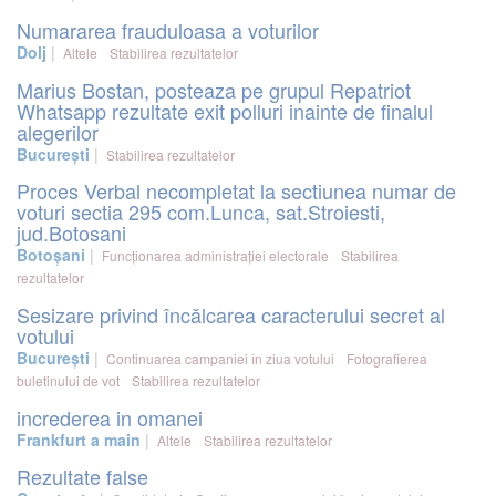
Numararea frauduloasa a voturilor
Dolj
Altele
Stabilirea rezultatelor
Marius Bostan, posteaza pe grupul Repatriot
Whatsapp rezultate exit polluri inainte de finalul
alegerilor
București
Stabilirea rezultatelor
Proces Verbal necompletat la sectiunea numar de
voturi sectia 295 com.Lunca, sat.Stroiesti,
jud.Botosani
Botoșani
Funcționarea administrației electorale
Stabilirea
rezultatelor
Sesizare privind încălcarea caracterului secret al
votului
București
Continuarea campaniei în ziua votului
Fotografierea
buletinului de vot
Stabilirea rezultatelor
increderea in omanei
Frankfurt a main
Altele
Stabilirea rezultatelor
Rezultate false