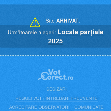
Skip
to
content
⚠
Site
ARHIVAT
.
Locale parțiale
Următoarele alegeri:
2025
SESIZĂRI
REGULI VOT / ÎNTREBĂRI FRECVENTE
ACREDITARE OBSERVATORI
COMUNICATE