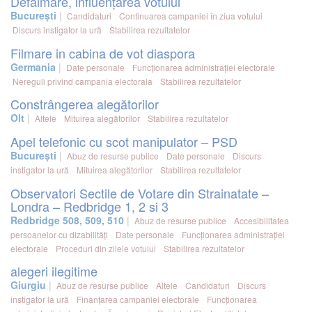
Defăimare, influențarea votului
București
Candidaturi
Continuarea campaniei în ziua votului
Discurs instigator la ură
Stabilirea rezultatelor
Filmare in cabina de vot diaspora
Germania
Date personale
Funcționarea administrației electorale
Nereguli privind campania electorala
Stabilirea rezultatelor
Constrângerea alegătorilor
Olt
Altele
Mituirea alegătorilor
Stabilirea rezultatelor
Apel telefonic cu scot manipulator – PSD
București
Abuz de resurse publice
Date personale
Discurs
instigator la ură
Mituirea alegătorilor
Stabilirea rezultatelor
Observatori Sectile de Votare din Strainatate –
Londra – Redbridge 1, 2 si 3
Redbridge 508, 509, 510
Abuz de resurse publice
Accesibilitatea
persoanelor cu dizabilități
Date personale
Funcționarea administrației
electorale
Proceduri din zilele votului
Stabilirea rezultatelor
alegeri ilegitime
Giurgiu
Abuz de resurse publice
Altele
Candidaturi
Discurs
instigator la ură
Finanțarea campaniei electorale
Funcționarea