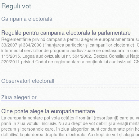
Reguli vot
Campania electorală
Regulile pentru campania electorală la parlamentare
Reglementările privind campania pentru alegerile europarlamentare su
33/2007 și 334/2006 (finanțarea partidelor și campaniilor electorale).
intermediul serviciilor de programe audiovizuale se desfăşoară în condiţ
115/2015, Legea audiovizualului nr. 504/2002, Decizia Consiliului Națio
220/2011 privind Codul de reglementare a conținutului audiovizual. C
Observatori electorali
Ziua alegerilor
Cine poate alege la europarlamentare
La europarlamentare pot vota cetățenii români (resortisanți) care au vâr
până în ziua votului, inclusiv. Nu au drept de vot debilii și alienații minta
precum și persoanele care, în ziua alegerilor, sunt condamnate prin h
definitivă la pierderea drepturilor electorale. Au drept de vot și alegăto