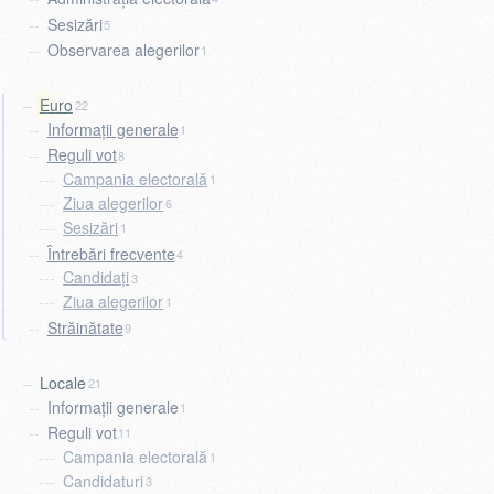
Sesizări
5
Observarea alegerilor
1
Euro
22
Informații generale
1
Reguli vot
8
Campania electorală
1
Ziua alegerilor
6
Sesizări
1
Întrebări frecvente
4
Candidați
3
Ziua alegerilor
1
Străinătate
9
Locale
21
Informații generale
1
Reguli vot
11
Campania electorală
1
Candidaturi
3