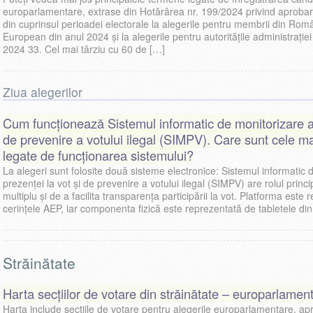
europarlamentare, extrase din Hotărârea nr. 199/2024 privind aprobare
din cuprinsul perioadei electorale la alegerile pentru membrii din Rom
European din anul 2024 şi la alegerile pentru autorităţile administraţiei
2024 33. Cel mai târziu cu 60 de […]
Ziua alegerilor
Cum funcționează Sistemul informatic de monitorizare a 
de prevenire a votului ilegal (SIMPV). Care sunt cele ma
legate de funcționarea sistemului?
La alegeri sunt folosite două sisteme electronice: Sistemul informatic 
prezenței la vot și de prevenire a votului ilegal (SIMPV) are rolul princi
multiplu și de a facilita transparența participării la vot. Platforma este
cerințele AEP, iar componenta fizică este reprezentată de tabletele din 
Străinătate
Harta secțiilor de votare din străinătate – europarlamen
Harta include secțiile de votare pentru alegerile europarlamentare, ap