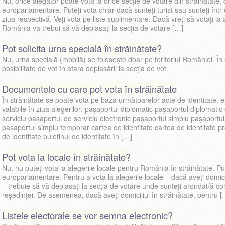
Nu, orice alegător poate vota la orice secție de votare din străinătate,
europarlamentare. Puteți vota chiar dacă sunteți turist sau sunteți într-
ziua respectivă. Veți vota pe liste suplimentare. Dacă vreți să votați la 
România va trebui să vă deplasați la secția de votare […]
Pot solicita urna specială în străinătate?
Nu, urna specială (mobilă) se folosește doar pe teritoriul României. În 
posibilitate de vot în afara deplasării la secția de vot.
Documentele cu care pot vota în străinătate
În străinătate se poate vota pe baza următoarelor acte de identitate, 
valabile în ziua alegerilor: paşaportul diplomatic paşaportul diplomatic
serviciu paşaportul de serviciu electronic paşaportul simplu paşaportul
paşaportul simplu temporar cartea de identitate cartea de identitate pr
de identitate buletinul de identitate în […]
Pot vota la locale în străinătate?
Nu, nu puteți vota la alegerile locale pentru România în străinătate. Put
europarlamentare. Pentru a vota la alegerile locale – dacă aveți domici
– trebuie să vă deplasați la secția de votare unde sunteți arondat/ă co
reședinței. De asemenea, dacă aveți domiciliul în străinătate, pentru [
Listele electorale se vor semna electronic?