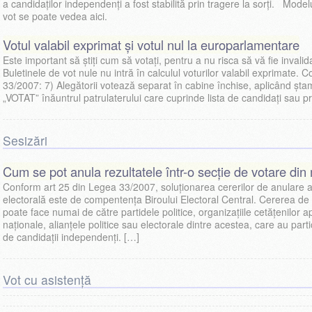
a candidaților independenți a fost stabilită prin tragere la sorți. Modelu
vot se poate vedea aici.
Votul valabil exprimat și votul nul la europarlamentare
Este important să știți cum să votați, pentru a nu risca să vă fie invalida
Buletinele de vot nule nu intră în calculul voturilor valabil exprimate.
33/2007: 7) Alegătorii votează separat în cabine închise, aplicând şt
„VOTAT” înăuntrul patrulaterului care cuprinde lista de candidaţi sau 
Sesizări
Cum se pot anula rezultatele într-o secție de votare din
Conform art 25 din Legea 33/2007, soluționarea cererilor de anulare a
electorală este de compentența Biroului Electoral Central. Cererea de 
poate face numai de către partidele politice, organizaţiile cetăţenilor a
naţionale, alianţele politice sau electorale dintre acestea, care au parti
de candidaţii independenţi. […]
Vot cu asistență