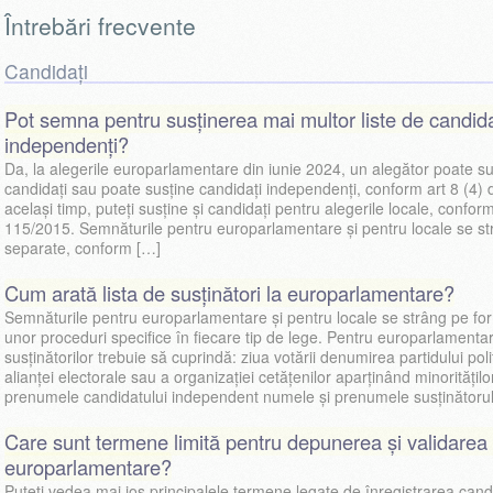
Întrebări frecvente
Candidați
Pot semna pentru susținerea mai multor liste de candida
independenți?
Da, la alegerile europarlamentare din iunie 2024, un alegător poate su
candidați sau poate susține candidați independenți, conform art 8 (4)
același timp, puteți susține și candidați pentru alegerile locale, confo
115/2015. Semnăturile pentru europarlamentare și pentru locale se st
separate, conform […]
Cum arată lista de susținători la europarlamentare?
Semnăturile pentru europarlamentare și pentru locale se strâng pe fo
unor proceduri specifice în fiecare tip de lege. Pentru europarlamentare
susținătorilor trebuie să cuprindă: ziua votării denumirea partidului politi
alianței electorale sau a organizației cetățenilor aparținând minoritățilo
prenumele candidatului independent numele și prenumele susținătorul
Care sunt termene limită pentru depunerea și validarea c
europarlamentare?
Puteți vedea mai jos principalele termene legate de înregistrarea candid