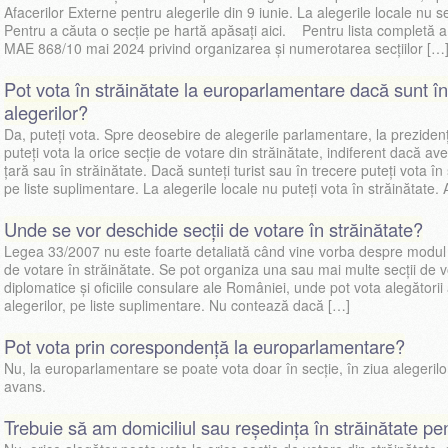
Afacerilor Externe pentru alegerile din 9 iunie. La alegerile locale nu s
Pentru a căuta o secție pe hartă apăsați aici. Pentru lista completă a s
MAE 868/10 mai 2024 privind organizarea și numerotarea secțiilor […
Pot vota în străinătate la europarlamentare dacă sunt în
alegerilor?
Da, puteți vota. Spre deosebire de alegerile parlamentare, la preziden
puteți vota la orice secție de votare din străinătate, indiferent dacă aveț
țară sau în străinătate. Dacă sunteți turist sau în trecere puteți vota în 
pe liste suplimentare. La alegerile locale nu puteți vota în străinătate. 
Unde se vor deschide secții de votare în străinătate?
Legea 33/2007 nu este foarte detaliată când vine vorba despre modul î
de votare în străinătate. Se pot organiza una sau mai multe secții de v
diplomatice şi oficiile consulare ale României, unde pot vota alegătorii a
alegerilor, pe liste suplimentare. Nu contează dacă […]
Pot vota prin corespondență la europarlamentare?
Nu, la europarlamentare se poate vota doar în secție, în ziua alegerilor.
avans.
Trebuie să am domiciliul sau reședința în străinătate pe