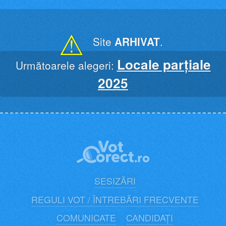
Skip
to
content
⚠
Site
ARHIVAT
.
Locale parțiale
Următoarele alegeri:
2025
SESIZĂRI
REGULI VOT / ÎNTREBĂRI FRECVENTE
COMUNICATE
CANDIDAȚI