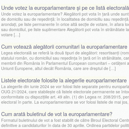
Unde votez la europarlamentare și pe ce listă electorală
Unde votez la europarlamentare? Alegătorii pot vota în țară unde sunt 
de domiciliu sau de reședință: în localitatea de domiciliu sau reședință
arondați, pe liste permanente în orice altă secție de votare, în afara lo
sau domiciliul, pe liste suplimentare Alegătorii pot vota în străinătate la
votare […]
Cum votează alegătorii comunitari la europarlamentare
Legea electorală se referă la două tipuri de alegători: resortisanți (ro
statului român, cu domiciliul sau reşedinţa în ţară ori în străinătate, c
membrii din România în Parlamentul European comunitari – cetățeni a
Uniunii Europene, altul decât România, care are dreptul de […]
Listele electorale folosite la alegerile europarlamentare
La alegerile din iunie 2024 se vor folosi liste separate pentru europarl
OUG 21/2024, care stabilește că listele electorale permanente se înto
conformitate cu dispozițiile art. 49 alin. (1) din Legea nr. 208/2015, pen
electoral în parte. La europarlamentare se vor folosi listele de mai jos,
Cum arată buletinul de vot la europarlamentare?
Formatul buletinului de vot a fost stabilit de către Biroul Electoral Cen
definitive a candidaturilor în data de 30 aprilie. Ordinea partidelor politi