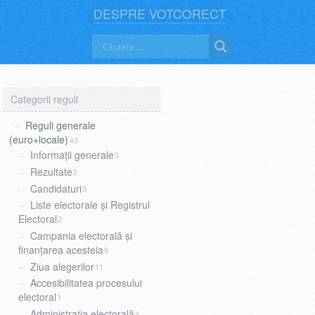
DESPRE VOTCORECT
Reguli generale
(euro+locale)
43
Informații generale
3
Rezultate
2
Candidaturi
5
Liste electorale și Registrul
Electoral
2
Campania electorală și
finanțarea acesteia
9
Ziua alegerilor
11
Accesibilitatea procesului
electoral
1
Administrația electorală
4