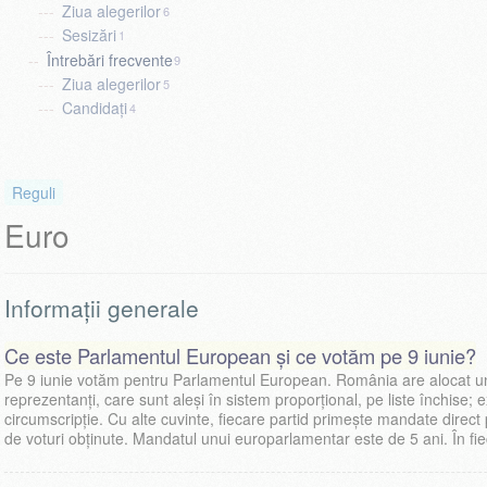
Ziua alegerilor
6
Sesizări
1
Întrebări frecvente
9
Ziua alegerilor
5
Candidați
4
Reguli
Euro
Informații generale
Ce este Parlamentul European și ce votăm pe 9 iunie?
Pe 9 iunie votăm pentru Parlamentul European. România are alocat 
reprezentanți, care sunt aleși în sistem proporțional, pe liste închise; 
circumscripție. Cu alte cuvinte, fiecare partid primește mandate direct
de voturi obținute. Mandatul unui europarlamentar este de 5 ani. În fi