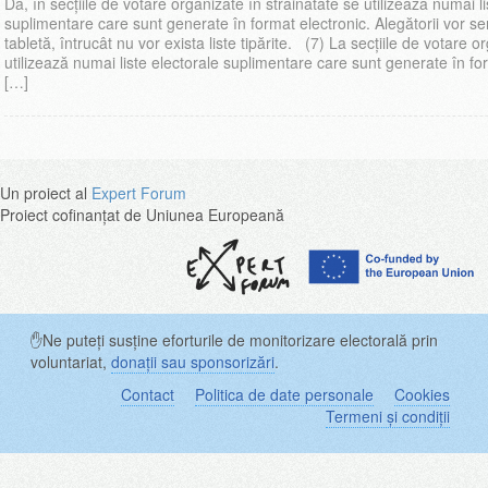
Da, în secțiile de votare organizate în străinătate se utilizează numai li
suplimentare care sunt generate în format electronic. Alegătorii vor s
tabletă, întrucât nu vor exista liste tipărite. (7) La secțiile de votare o
utilizează numai liste electorale suplimentare care sunt generate în fo
[…]
Un proiect al
Expert Forum
Proiect cofinanțat de Uniunea Europeană
✋Ne puteți susține eforturile de monitorizare electorală prin
voluntariat,
donații sau sponsorizări
.
Contact
Politica de date personale
Cookies
Termeni și condiții