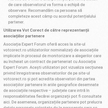
de care observatorul va forma o echipă de
observare. Recomandăm ca persoana să
completeze acest câmp cu acordul potențialului
partener.
Utilizarea Vot Corect de către reprezentanții
asociațiilor partenere
Asociația Expert Forum oferă acces la site-ul
votcorect.ro utilizatorilor nominalizați de asociațiile
implicate în procesul de monitorizare a alegerilor care
au încheiat un contract de parteneriat cu Asociația
Expert Forum. Acești utilizatori pot vizualiza secțiunea
privind înregistrarea observatorilor de pe site-ul
votcorect.ro și pot acredita observatori din partea
asociațiilor partenere în ariile geografice desemnate
de asociațiile respective – județele care intră în
responsabilitatea fiecărei organizații pot fi consultate
aici. De asemenea, organizațiile partenere pot prelucra
datele personale colectate de la persoanele care se