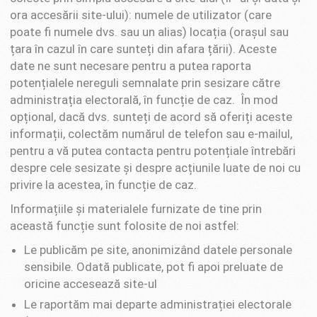
ora accesării site-ului): numele de utilizator (care
poate fi numele dvs. sau un alias) locația (orașul sau
țara în cazul în care sunteți din afara țării). Aceste
date ne sunt necesare pentru a putea raporta
potențialele nereguli semnalate prin sesizare către
administrația electorală, în funcție de caz. În mod
opțional, dacă dvs. sunteți de acord să oferiți aceste
informații, colectăm numărul de telefon sau e-mailul,
pentru a vă putea contacta pentru potențiale întrebări
despre cele sesizate și despre acțiunile luate de noi cu
privire la acestea, în funcție de caz.
Informațiile și materialele furnizate de tine prin
această funcție sunt folosite de noi astfel:
Le publicăm pe site, anonimizând datele personale
sensibile. Odată publicate, pot fi apoi preluate de
oricine accesează site-ul
Le raportăm mai departe administrației electorale