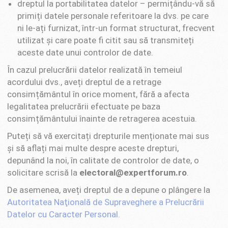
dreptul la portabilitatea datelor – permițându-vă să
primiți datele personale referitoare la dvs. pe care
ni le-ați furnizat, într-un format structurat, frecvent
utilizat și care poate fi citit sau să transmiteți
aceste date unui controlor de date.
În cazul prelucrării datelor realizată în temeiul
acordului dvs., aveți dreptul de a retrage
consimțământul în orice moment, fără a afecta
legalitatea prelucrării efectuate pe baza
consimțământului înainte de retragerea acestuia.
Puteți să vă exercitați drepturile menționate mai sus
și să aflați mai multe despre aceste drepturi,
depunând la noi, în calitate de controlor de date, o
solicitare scrisă la
electoral@expertforum.ro
.
De asemenea, aveți dreptul de a depune o plângere la
Autoritatea Naţională de Supraveghere a Prelucrării
Datelor cu Caracter Personal.