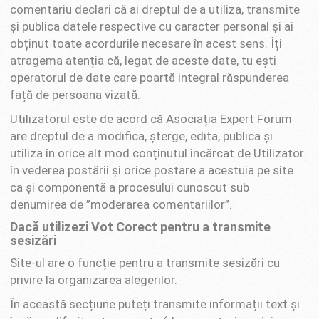
comentariu declari că ai dreptul de a utiliza, transmite
și publica datele respective cu caracter personal și ai
obținut toate acordurile necesare în acest sens. Îți
atragema atenția că, legat de aceste date, tu ești
operatorul de date care poartă integral răspunderea
față de persoana vizată.
Utilizatorul este de acord că Asociația Expert Forum
are dreptul de a modifica, șterge, edita, publica și
utiliza în orice alt mod conținutul încărcat de Utilizator
în vederea postării și orice postare a acestuia pe site
ca și componentă a procesului cunoscut sub
denumirea de ”moderarea comentariilor”.
Dacă utilizezi Vot Corect pentru a transmite
sesizări
Site-ul are o funcție pentru a transmite sesizări cu
privire la organizarea alegerilor.
În această secțiune puteți transmite informații text și