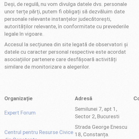
Deși, de regulă, nu vom divulga datele dvs. personale
unor terțe părți, putem fi obligați să dezvăluim date
personale relevante instanțelor judecătorești,
autorităților relevante, în conformitate cu prevederile
legale în vigoare.
Accesul la secțiunea din site legată de observatori și
datele cu caracter personal respective este acordat
asociațiilor partenere care desfășoară activități
similare de monitorizare a alegerilor.
Organizație
Adresă
C
Semilunei 7, apt 1,
Expert Forum
Sector 2, Bucuresti
Strada George Enescu
Centrul pentru Resurse Civice
18​​, Constanța​.