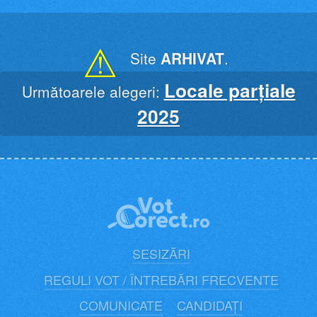
Skip
to
content
⚠
Site
ARHIVAT
.
Locale parțiale
Următoarele alegeri:
2025
SESIZĂRI
REGULI VOT / ÎNTREBĂRI FRECVENTE
COMUNICATE
CANDIDAȚI