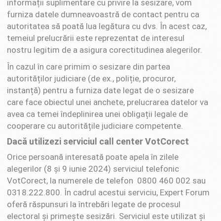
informații suplimentare cu privire la sesizare, vom
furniza datele dumneavoastră de contact pentru ca
autoritatea să poată lua legătura cu dvs. În acest caz,
temeiul prelucrării este reprezentat de interesul
nostru legitim de a asigura corectitudinea alegerilor.
În cazul în care primim o sesizare din partea
autorităților judiciare (de ex., poliție, procuror,
instanță) pentru a furniza date legat de o sesizare
care face obiectul unei anchete, prelucrarea datelor va
avea ca temei îndeplinirea unei obligații legale de
cooperare cu autoritățile judiciare competente.
Dacă utilizezi serviciul call center VotCorect
Orice persoană interesată poate apela în zilele
alegerilor (8 și 9 iunie 2024) serviciul telefonic
VotCorect, la numerele de telefon 0800 460 002 sau
0318.222.800. În cadrul acestui serviciu, Expert Forum
oferă răspunsuri la întrebări legate de procesul
electoral și primește sesizări. Serviciul este utilizat și