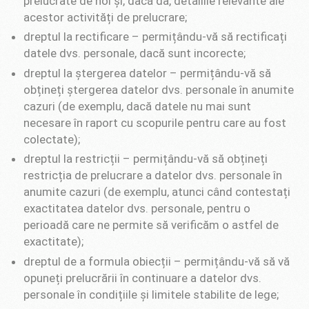
prelucrate de noi și, dacă da, detaliile relevante ale
acestor activități de prelucrare;
dreptul la rectificare – permițându-vă să rectificați
datele dvs. personale, dacă sunt incorecte;
dreptul la ștergerea datelor – permițându-vă să
obțineți ștergerea datelor dvs. personale în anumite
cazuri (de exemplu, dacă datele nu mai sunt
necesare în raport cu scopurile pentru care au fost
colectate);
dreptul la restricții – permițându-vă să obțineți
restricția de prelucrare a datelor dvs. personale în
anumite cazuri (de exemplu, atunci când contestați
exactitatea datelor dvs. personale, pentru o
perioadă care ne permite să verificăm o astfel de
exactitate);
dreptul de a formula obiecții – permițându-vă să vă
opuneți prelucrării în continuare a datelor dvs.
personale în condițiile și limitele stabilite de lege;