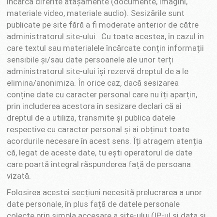
încărca diferite atașamente (documente, imagini,
materiale video, materiale audio). Sesizările sunt
publicate pe site fără a fi moderate anterior de către
administratorul site-ului. Cu toate acestea, în cazul în
care textul sau materialele încărcate conțin informații
sensibile și/sau date persoanele ale unor terți
administratorul site-ului își rezervă dreptul de a le
elimina/anonimiza. În orice caz, dacă sesizarea
conține date cu caracter personal care nu îți aparțin,
prin includerea acestora în sesizare declari că ai
dreptul de a utiliza, transmite și publica datele
respective cu caracter personal și ai obținut toate
acordurile necesare în acest sens. Îți atragem atenția
că, legat de aceste date, tu ești operatorul de date
care poartă integral răspunderea față de persoana
vizată.
Folosirea acestei secțiuni necesită prelucrarea a unor
date personale, în plus față de datele personale
colecte prin simpla accesare a site-ului (IP-ul și data și