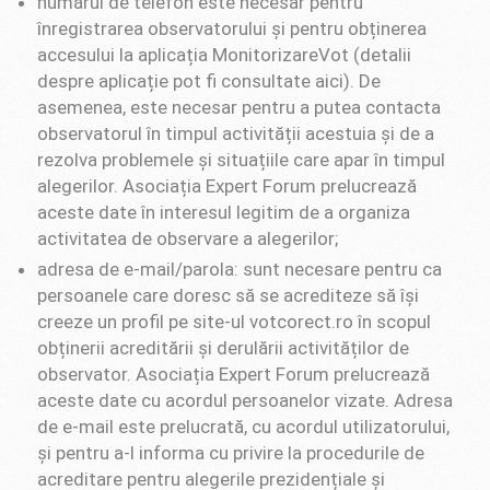
numărul de telefon este necesar pentru
înregistrarea observatorului și pentru obținerea
accesului la aplicația MonitorizareVot (detalii
despre aplicație pot fi consultate aici). De
asemenea, este necesar pentru a putea contacta
observatorul în timpul activității acestuia și de a
rezolva problemele și situațiile care apar în timpul
alegerilor. Asociația Expert Forum prelucrează
aceste date în interesul legitim de a organiza
activitatea de observare a alegerilor;
adresa de e-mail/parola: sunt necesare pentru ca
persoanele care doresc să se acrediteze să își
creeze un profil pe site-ul votcorect.ro în scopul
obținerii acreditării și derulării activităților de
observator. Asociația Expert Forum prelucrează
aceste date cu acordul persoanelor vizate. Adresa
de e-mail este prelucrată, cu acordul utilizatorului,
și pentru a-l informa cu privire la procedurile de
acreditare pentru alegerile prezidențiale și