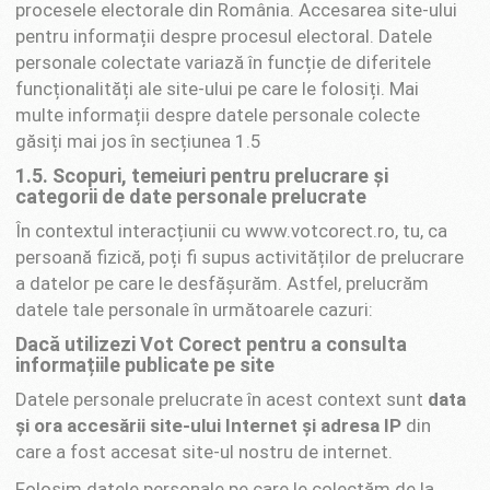
procesele electorale din România. Accesarea site-ului
pentru informații despre procesul electoral. Datele
personale colectate variază în funcție de diferitele
funcționalități ale site-ului pe care le folosiți. Mai
multe informații despre datele personale colecte
găsiți mai jos în secțiunea 1.5
1.5. Scopuri, temeiuri pentru prelucrare și
categorii de date personale prelucrate
În contextul interacțiunii cu www.votcorect.ro, tu, ca
persoană fizică, poți fi supus activităților de prelucrare
a datelor pe care le desfășurăm. Astfel, prelucrăm
datele tale personale în următoarele cazuri:
Dacă utilizezi Vot Corect pentru a consulta
informațiile publicate pe site
Datele personale prelucrate în acest context sunt
data
și ora accesării site-ului Internet și adresa IP
din
care a fost accesat site-ul nostru de internet.
Folosim datele personale pe care le colectăm de la