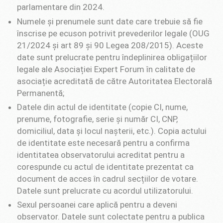
parlamentare din 2024.
Numele și prenumele sunt date care trebuie să fie
înscrise pe ecuson potrivit prevederilor legale (OUG
21/2024 și art 89 și 90 Legea 208/2015). Aceste
date sunt prelucrate pentru îndeplinirea obligațiilor
legale ale Asociației Expert Forum în calitate de
asociație acreditată de către Autoritatea Electorală
Permanentă;
Datele din actul de identitate (copie CI, nume,
prenume, fotografie, serie și număr CI, CNP,
domiciliul, data și locul nașterii, etc.). Copia actului
de identitate este necesară pentru a confirma
identitatea observatorului acreditat pentru a
corespunde cu actul de identitate prezentat ca
document de acces în cadrul secțiilor de votare.
Datele sunt prelucrate cu acordul utilizatorului.
Sexul persoanei care aplică pentru a deveni
observator. Datele sunt colectate pentru a publica