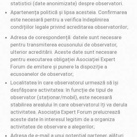
statistici (date anonimizate) despre observatori.
Apartenența politică și lipsa acesteia. Confirmarea
este necesară pentru a verifica îndeplinirea
condițiilor legale privind acreditarea observatorilor;
Adresa de corespondență: datele sunt necesare
pentru transmiterea ecusonului de observator,
ulterior acreditării. Aceste date sunt necesare
pentru executarea obligației Asociației Expert
Forum de emitere și punere la dispoziție a
ecusoanelor de observator;
Localitatea în care observatorul urmează să își
desfășoare activitatea: în funcție de tipul de
observator (staționar/mobil), este necesară
stabilirea arealului în care observatorul îți va derula
activitatea. Asociația Expert Forum prelucrează
aceste date în interesul legitim de a organiza
activitatea de observare a alegerilor;
Adresa de e-mail a unui potențial partener, alături