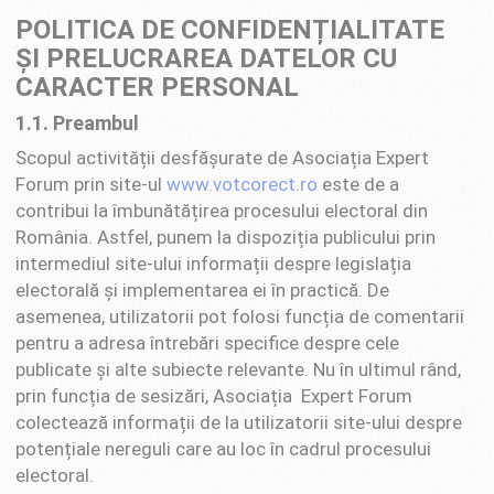
POLITICA DE CONFIDENȚIALITATE
ȘI PRELUCRAREA DATELOR CU
CARACTER PERSONAL
1.1. Preambul
Scopul activității desfășurate de Asociația Expert
Forum prin site-ul
www.votcorect.ro
este de a
contribui la îmbunătățirea procesului electoral din
România. Astfel, punem la dispoziția publicului prin
intermediul site-ului informații despre legislația
electorală și implementarea ei în practică. De
asemenea, utilizatorii pot folosi funcția de comentarii
pentru a adresa întrebări specifice despre cele
publicate și alte subiecte relevante. Nu în ultimul rând,
prin funcția de sesizări, Asociația Expert Forum
colectează informații de la utilizatorii site-ului despre
potențiale nereguli care au loc în cadrul procesului
electoral.