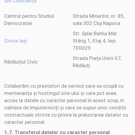
din Constanța
Centrul pentru Studiul
Strada Minerilor, nr. 85,
Democratiei
sala 302 Cluj Napoca
Str. Splai Bahlui Mal
Civica Iași
Stâng 1, Etaj 4, Iași
700029
Strada Piața Unirii 67,
Rădăuțiul Civic
Rădăuți
Colaborăm cu prestatori de servicii care se ocupă cu
mentenanța și hostingul site-ului și care pot avea
acces la datele cu caracter personal în acest scop, în
calitate de împuterniciți și care se supun unor condiții
contractuale stricte cu privire la prelucrarea datelor cu
caracter personal.
1.7. Transferul datelor cu caracter personal