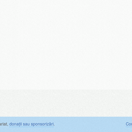
ariat,
donații sau sponsorizări
.
Con