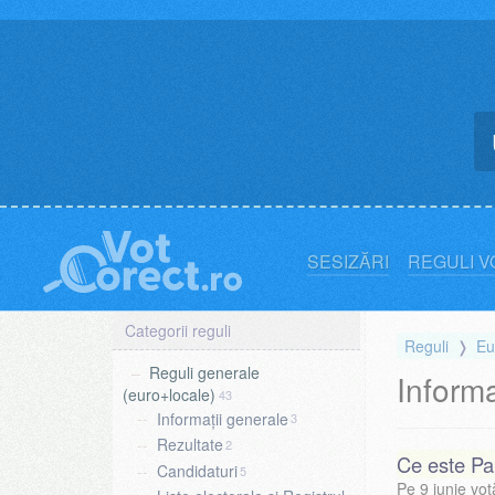
Skip
to
content
SESIZĂRI
REGULI V
Reguli
Eu
Reguli generale
Informa
(euro+locale)
43
Informații generale
3
Rezultate
2
Ce este Pa
Candidaturi
5
Pe 9 iunie vo