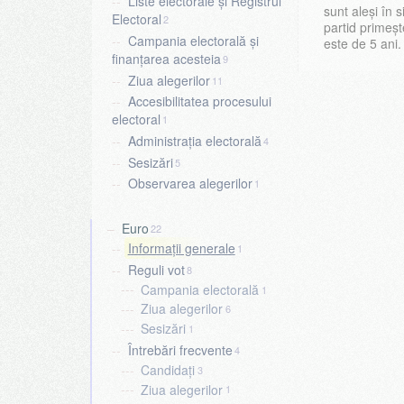
Liste electorale și Registrul
sunt aleși în 
Electoral
2
partid primeș
Campania electorală și
este de 5 ani.
finanțarea acesteia
9
Ziua alegerilor
11
Accesibilitatea procesului
electoral
1
Administrația electorală
4
Sesizări
5
Observarea alegerilor
1
Euro
22
Informații generale
1
Reguli vot
8
Campania electorală
1
Ziua alegerilor
6
Sesizări
1
Întrebări frecvente
4
Candidați
3
Ziua alegerilor
1