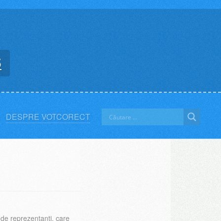
5
DESPRE VOTCORECT
de reprezentanți, care