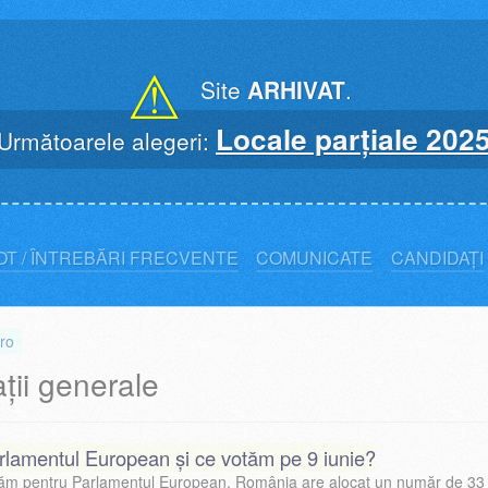
⚠
Site
ARHIVAT
.
Locale parțiale 202
Următoarele alegeri:
OT / ÎNTREBĂRI FRECVENTE
COMUNICATE
CANDIDAȚI
ro
ții generale
rlamentul European și ce votăm pe 9 iunie?
tăm pentru Parlamentul European. România are alocat un număr de 33 