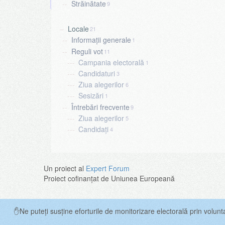
Străinătate
9
Locale
21
Informații generale
1
Reguli vot
11
Campania electorală
1
Candidaturi
3
Ziua alegerilor
6
Sesizări
1
Întrebări frecvente
9
Ziua alegerilor
5
Candidați
4
Un proiect al
Expert Forum
Proiect cofinanțat de Uniunea Europeană
✋Ne puteți susține eforturile de monitorizare electorală prin volunt