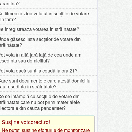
arantină?
e filmează ziua votului în secțiile de votare
in țară?
e înregistrează votarea în străinătate?
nde găsesc lista secțiilor de votare din
trăinătate?
ot vota în altă țară față de cea unde am
eședința sau domiciliul?
ot vota dacă sunt la coadă la ora 21?
are sunt documentele care atestă domiciliul
au reședința în străinătate?
e se întâmplă cu secțiile de votare din
trăinătate care nu pot primi materialele
lectorale din cauza pandemiei?
Susține votcorect.ro!
Ne puteți susține eforturile de monitorizare