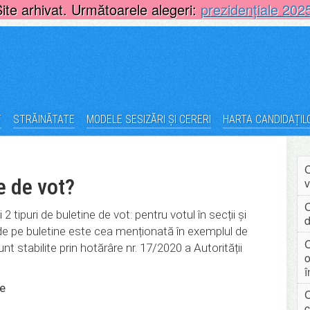
Site arhivat. Următoarele alegeri:
prezidențiale 202
T
STRĂINĂTATE
MODELE SESIZĂRI ȘI CERERI
HARTA CANDIDAȚIL
C
e de vot?
v
C
 tipuri de buletine de vot: pentru votul în secții și
d
de pe buletine este cea menționată în exemplul de
C
unt stabilite prin hotărâre nr. 17/2020 a Autorității
o
î
re
C
c