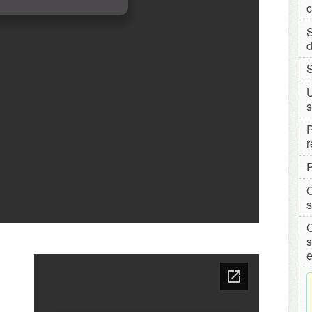
c
S
d
S
U
s
P
r
P
C
s
C
s
e