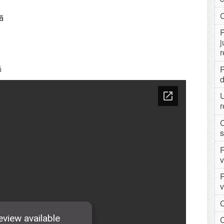
C
ă
P
j
r
P
ă
d
r
C
s
R
v
R
v
C
C