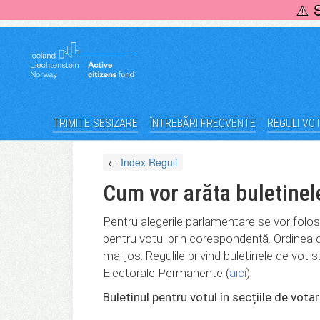
Skip
⚠️ 
to
content
TRIMITE SESIZARE
ÎNTREBĂRI FRECVENTE
REGULI VO
←
Index Reguli
Cum vor arăta buletinel
Pentru alegerile parlamentare se vor folosi 2
pentru votul prin corespondență. Ordinea 
mai jos. Regulile privind buletinele de vot s
Electorale Permanente (
aici
).
Buletinul pentru votul în secțiile de vota