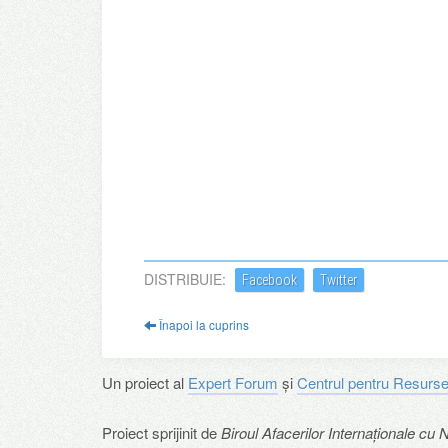
DISTRIBUIE:
Facebook
Twitter
Înapoi la cuprins
Un proiect al
Expert Forum
și
Centrul pentru Resurse
Proiect sprijinit de
Biroul Afacerilor Internaționale cu N