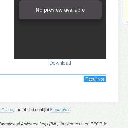
Download
Reguli vot
 Civice
, membri ai coaliției
FiecareVot
.
arcotice și Aplicarea Legii (
INL
)
, implementat de
EFOR
în