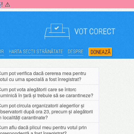
5
! ⚠️
OR
HARTA SECȚII STRĂINĂTATE
DESPRE
DONEAZĂ
um pot verifica dacă cererea mea pentru
otul cu urna specială a fost înregistrat?
um pot vota alegătorii care se întorc
uminică în țară și trebuie să se carantineze?
um pot circula organizatorii alegerilor și
bservatorii după ora 23, precum și alegătorii
n localități carantinate?
um aflu dacă plicul meu pentru votul prin
orespondență a fost înregistrat?