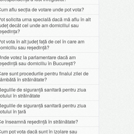
um aflu secția de votare unde pot vota?
ot solicita urna specială dacă mă aflu în alt
udeț decât cel unde am domiciliul sau
eședința?
ot vota în alt județ față de cel în care am
omiciliu sau reședință?
Unde votez la parlamentare dacă am
eședință sau domiciliu în București?
are sunt procedurile pentru finalul zilei de
âmbătă în străinătate?
egulile de siguranță sanitară pentru ziua
otului în străinătate
egulile de siguranță sanitară pentru ziua
otului în țară
e înseamnă reședință în străinătate?
um pot vota dacă sunt în izolare sau