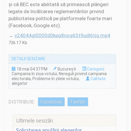
și că BEC este abilitată să primească plângeri
legate de încălcarea reglementărilor privind
publicitatea politică pe platformele foarte mari
(Facebook, Google etc).
→
v24044gl0000d0kpg8nog65t9udl6tjg.mp4
736.17 Kb
DETALII SESIZARE
18 mai 04:37 PM ·
București ·
Categorii:
Campania în ziua votului, Nereguli privind campania
electorala, Probleme în zilele votului,
·
Calitate:
alegator
DISTRIBUIE:
Facebook
Twitter
Ultimele sesizări
Solicitarea anulării alegerilor