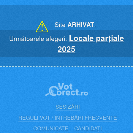
Skip
to
content
⚠
Site
ARHIVAT
.
Locale parțiale
Următoarele alegeri:
2025
SESIZĂRI
REGULI VOT / ÎNTREBĂRI FRECVENTE
COMUNICATE
CANDIDAȚI