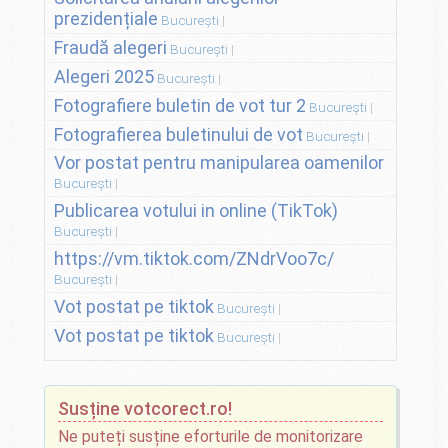
prezidențiale
București
Fraudă alegeri
București
Alegeri 2025
București
Fotografiere buletin de vot tur 2
București
Fotografierea buletinului de vot
București
Vor postat pentru manipularea oamenilor
București
Publicarea votului in online (TikTok)
București
https://vm.tiktok.com/ZNdrVoo7c/
București
Vot postat pe tiktok
București
Vot postat pe tiktok
București
Susține votcorect.ro!
Ne puteți susține eforturile de monitorizare