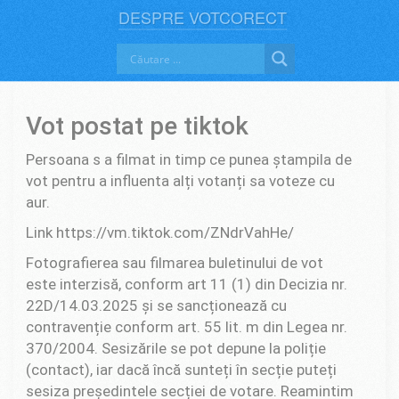
DESPRE VOTCORECT
Vot postat pe tiktok
Persoana s a filmat in timp ce punea ștampila de
vot pentru a influenta alți votanți sa voteze cu
aur.
Link https://vm.tiktok.com/ZNdrVahHe/
Fotografierea sau filmarea buletinului de vot
este interzisă, conform art 11 (1) din Decizia nr.
22D/14.03.2025 și se sancționează cu
contravenție conform art. 55 lit. m din Legea nr.
370/2004. Sesizările se pot depune la poliție
(contact), iar dacă încă sunteți în secție puteți
sesiza președintele secției de votare. Reamintim