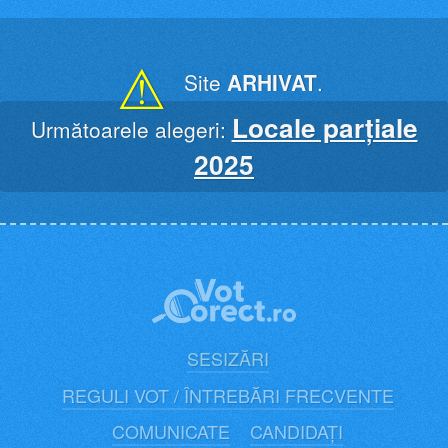
Skip
to
content
⚠
Site
ARHIVAT
.
Locale parțiale
Următoarele alegeri:
2025
SESIZĂRI
REGULI VOT / ÎNTREBĂRI FRECVENTE
COMUNICATE
CANDIDAȚI