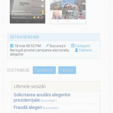
DETALII SESIZARE
18 mai 08:52 PM ·
București ·
Categorii:
Nereguli privind campania electorala,
·
Calitate:
alegator
DISTRIBUIE:
Facebook
Twitter
Ultimele sesizări
Solicitarea anulării alegerilor
prezidențiale
București
Fraudă alegeri
București