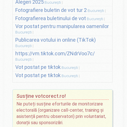
Alegeri 2025
București
Fotografiere buletin de vot tur 2
București
Fotografierea buletinului de vot
București
Vor postat pentru manipularea oamenilor
București
Publicarea votului in online (TikTok)
București
https://vm.tiktok.com/ZNdrVoo7c/
București
Vot postat pe tiktok
București
Vot postat pe tiktok
București
Susține votcorect.ro!
Ne puteți susține eforturile de monitorizare
electorală (organizare call-center, training și
asistență pentru observatori) prin voluntariat,
donații sau sponsorizări.