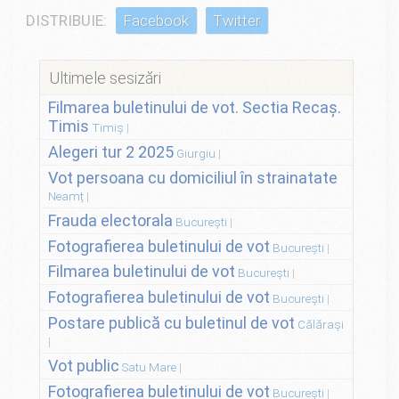
DISTRIBUIE:
Facebook
Twitter
Ultimele sesizări
Filmarea buletinului de vot. Sectia Recaș.
Timis
Timiș
Alegeri tur 2 2025
Giurgiu
Vot persoana cu domiciliul în strainatate
Neamț
Frauda electorala
București
Fotografierea buletinului de vot
București
Filmarea buletinului de vot
București
Fotografierea buletinului de vot
București
Postare publică cu buletinul de vot
Călărași
Vot public
Satu Mare
Fotografierea buletinului de vot
București