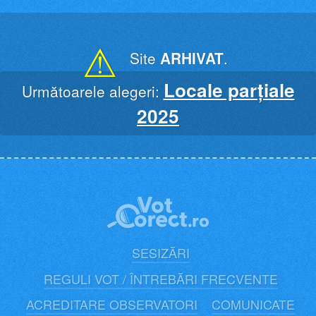
Skip
to
content
⚠
Site
ARHIVAT
.
Locale parțiale
Următoarele alegeri:
2025
SESIZĂRI
REGULI VOT / ÎNTREBĂRI FRECVENTE
ACREDITARE OBSERVATORI
COMUNICATE