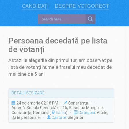
CANDIDAȚI
DESPRE VOTCORECT
Persoana decedată pe lista
de votanți
Astăzi la alegerile din primul tur, am observat pe
lista de votanți numele fratelui meu decedat de
mai bine de 5 ani
DETALII SESIZARE
24 noiembrie 02:18 PM ·
Constanța · ·
Adresă: Școala Generală nr. 16, Șoseaua Mangaliei,
Constanța, România(
harta
) ·
Categorii:
Altele,
Date personale,
·
Calitate:
alegator