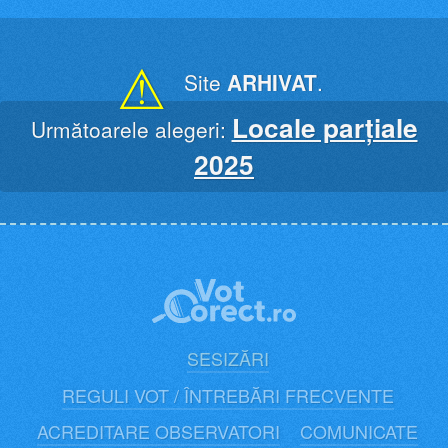
Skip
to
content
⚠
Site
ARHIVAT
.
Locale parțiale
Următoarele alegeri:
2025
SESIZĂRI
REGULI VOT / ÎNTREBĂRI FRECVENTE
ACREDITARE OBSERVATORI
COMUNICATE