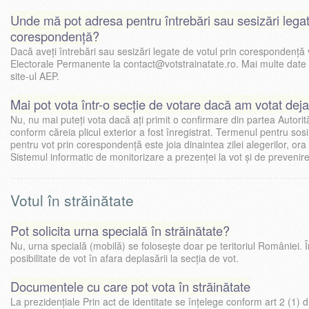
Unde mă pot adresa pentru întrebări sau sesizări legat
corespondență?
Dacă aveți întrebări sau sesizări legate de votul prin corespondență v
Electorale Permanente la contact@votstrainatate.ro. Mai multe date 
site-ul AEP.
Mai pot vota într-o secție de votare dacă am votat de
Nu, nu mai puteți vota dacă ați primit o confirmare din partea Autori
conform căreia plicul exterior a fost înregistrat. Termenul pentru sosire
pentru vot prin corespondență este joia dinaintea zilei alegerilor, ora 
Sistemul informatic de monitorizare a prezenței la vot și de prevenire
Votul în străinătate
Pot solicita urna specială în străinătate?
Nu, urna specială (mobilă) se folosește doar pe teritoriul României. Î
posibilitate de vot în afara deplasării la secția de vot.
Documentele cu care pot vota în străinătate
La prezidențiale Prin act de identitate se înțelege conform art 2 (1)