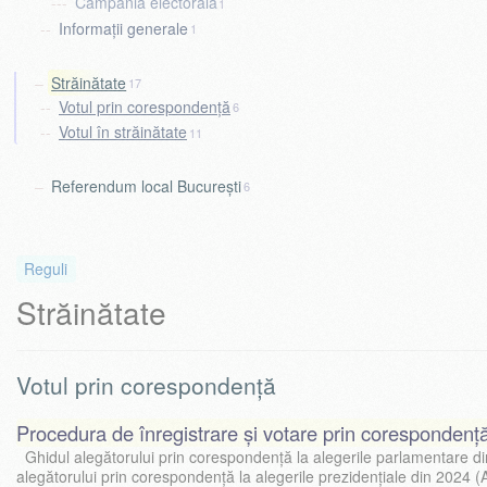
Campania electorală
1
Informații generale
1
Străinătate
17
Votul prin corespondență
6
Votul în străinătate
11
Referendum local București
6
Reguli
Străinătate
Votul prin corespondență
Procedura de înregistrare și votare prin corespondenț
Ghidul alegătorului prin corespondență la alegerile parlamentare d
alegătorului prin corespondență la alegerile prezidențiale din 2024