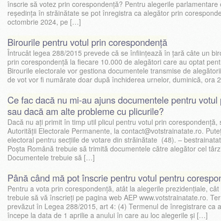
înscrie să votez prin corespondență? Pentru alegerile parlamentare c
reședința în străinătate se pot înregistra ca alegător prin corespon
octombrie 2024, pe […]
Birourile pentru votul prin corespondență
Întrucât legea 288/2015 prevede că se înființează în țară câte un bir
prin corespondență la fiecare 10.000 de alegători care au optat pen
Birourile electorale vor gestiona documentele transmise de alegătorii 
de vot vor fi numărate doar după închiderea urnelor, duminică, ora 2
Ce fac dacă nu mi-au ajuns documentele pentru votul
sau dacă am alte probleme cu plicurile?
Dacă nu ați primit în timp util plicul pentru votul prin corespondență, 
Autorității Electorale Permanente, la contact@votstrainatate.ro. Puteți
electoral pentru secțiile de votare din străinătate (48). – bestraina
Poșta Română trebuie să trimită documentele către alegător cel târ
Documentele trebuie să […]
Până când mă pot înscrie pentru votul pentru corespo
Pentru a vota prin corespondență, atât la alegerile prezidențiale, cât
trebuie să vă înscrieți pe pagina web AEP www.votstrainatate.ro. Te
prevăzut în Legea 288/2015, art 4: (4) Termenul de înregistrare ca 
începe la data de 1 aprilie a anului în care au loc alegerile și […]