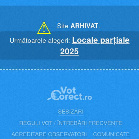
Skip
to
content
⚠
Site
ARHIVAT
.
Locale parțiale
Următoarele alegeri:
2025
SESIZĂRI
REGULI VOT / ÎNTREBĂRI FRECVENTE
ACREDITARE OBSERVATORI
COMUNICATE