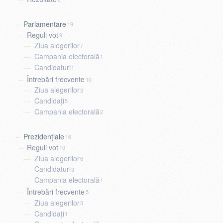
Parlamentare
19
Reguli vot
9
Ziua alegerilor
7
Campania electorală
1
Candidaturi
1
Întrebări frecvente
10
Ziua alegerilor
3
Candidați
5
Campania electorală
2
Prezidențiale
16
Reguli vot
10
Ziua alegerilor
6
Candidaturi
3
Campania electorală
1
Întrebări frecvente
5
Ziua alegerilor
3
Candidați
1