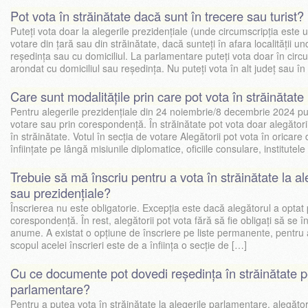
Pot vota în străinătate dacă sunt în trecere sau turist?
Puteți vota doar la alegerile prezidențiale (unde circumscripția este u
votare din țară sau din străinătate, dacă sunteți în afara localității u
reședința sau cu domiciliul. La parlamentare puteți vota doar în circ
arondat cu domiciliul sau reședința. Nu puteți vota în alt județ sau în
Care sunt modalitățile prin care pot vota în străinătate
Pentru alegerile prezidențiale din 24 noiembrie/8 decembrie 2024 pute
votare sau prin corespondență. În străinătate pot vota doar alegătorii
în străinătate. Votul în secția de votare Alegătorii pot vota în oricare 
înființate pe lângă misiunile diplomatice, oficiile consulare, institutele
Trebuie să mă înscriu pentru a vota în străinătate la a
sau prezidențiale?
Înscrierea nu este obligatorie. Excepția este dacă alegătorul a optat 
corespondență. În rest, alegătorii pot vota fără să fie obligați să se 
anume. A existat o opțiune de înscriere pe liste permanente, pentru 
scopul acelei înscrieri este de a înființa o secție de […]
Cu ce documente pot dovedi reședința în străinătate p
parlamentare?
Pentru a putea vota în străinătate la alegerile parlamentare, alegăto