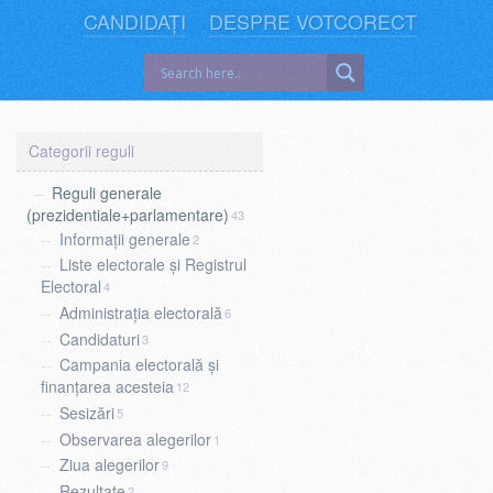
CANDIDAȚI
DESPRE VOTCORECT
Reguli generale
(prezidentiale+parlamentare)
43
Informații generale
2
Liste electorale și Registrul
Electoral
4
Administrația electorală
6
Candidaturi
3
Campania electorală și
finanțarea acesteia
12
Sesizări
5
Observarea alegerilor
1
Ziua alegerilor
9
Rezultate
2