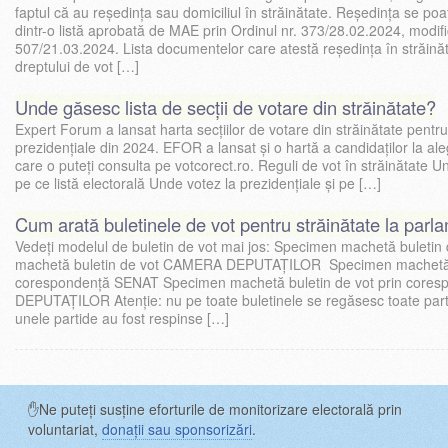
faptul că au reședința sau domiciliul în străinătate. Reședința se p
dintr-o listă aprobată de MAE prin Ordinul nr. 373/28.02.2024, modif
507/21.03.2024. Lista documentelor care atestă reședința în străinăt
dreptului de vot […]
Unde găsesc lista de secții de votare din străinătate?
Expert Forum a lansat harta secțiilor de votare din străinătate pentr
prezidențiale din 2024. EFOR a lansat și o hartă a candidaților la al
care o puteți consulta pe votcorect.ro. Reguli de vot în străinătate 
pe ce listă electorală Unde votez la prezidențiale și pe […]
Cum arată buletinele de vot pentru străinătate la parl
Vedeți modelul de buletin de vot mai jos: Specimen machetă buleti
machetă buletin de vot CAMERA DEPUTAȚILOR Specimen machetă bu
corespondență SENAT Specimen machetă buletin de vot prin cor
DEPUTAȚILOR Atenție: nu pe toate buletinele se regăsesc toate part
unele partide au fost respinse […]
✋Ne puteți susține eforturile de monitorizare electorală prin
voluntariat,
donații sau sponsorizări
.