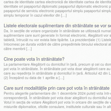
cartea de identitate cartea electronică de identitate cartea de identit
identitate ori pașaportul diplomatic pașaportul diplomatic electronic 
pașaportul de serviciu electronic pașaportul simplu pașaportul simpl
simplu temporar în cazul elevilor din […]
Listele electorale suplimentare din străinătate se vor 
Da, în secțiile de votare organizate în străinătate se utilizează numai 
suplimentare care sunt generate în format electronic. Alegătorii vor
tabletă, întrucât nu vor exista liste tipărite. La prezidențiale (1) List
întocmesc pe durata votării de către preşedintele biroului electoral al
către membrii […]
Cine poate vota în străinătate?
La parlamentare Alegătorii cu domiciliul în țară, precum și cei cu domi
pot vota în străinătate. În străinătate pot vota doar alegătorii care au
care au reședința în străinătate și domiciliul în țară. Articolul 42 din
(2) Începând cu data de 1 aprilie a […]
Care sunt modalitățile prin care pot vota în străinătat
Pentru alegerile parlamentare din 1 decembrie 2024 puteți vota într-
corespondență. În străinătate pot vota doar alegătorii cu domiciliul s
Votul în secția de votare Alegătorii pot vota în oricare din secțiile de 
misiunile diplomatice, oficiile consulare, institutele culturale sau în al