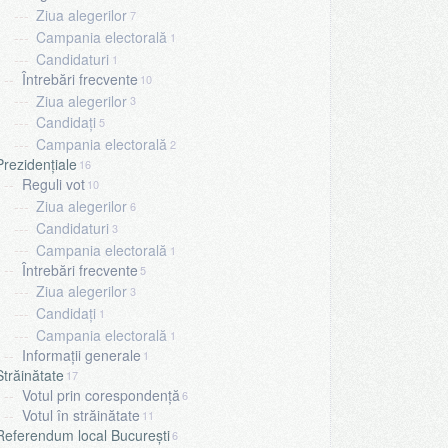
Ziua alegerilor
7
Campania electorală
1
Candidaturi
1
Întrebări frecvente
10
Ziua alegerilor
3
Candidați
5
Campania electorală
2
Prezidențiale
16
Reguli vot
10
Ziua alegerilor
6
Candidaturi
3
Campania electorală
1
Întrebări frecvente
5
Ziua alegerilor
3
Candidați
1
Campania electorală
1
Informații generale
1
Străinătate
17
Votul prin corespondență
6
Votul în străinătate
11
Referendum local București
6