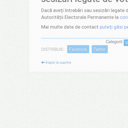
Dacă aveți întrebări sau sesizări legate
Autorității Electorale Permanente la
con
Mai multe date de contact
puteți găsi p
Categorii:
V
DISTRIBUIE:
Facebook
Twitter
Înapoi la cuprins