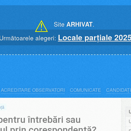
⚠
Site
ARHIVAT
.
Locale parțiale 202
Următoarele alegeri:
ACREDITARE OBSERVATORI
COMUNICATE
CANDIDAȚI
nță
entru întrebări sau
tul prin corespondență?