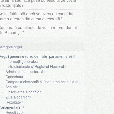
ot filma sau face poze buletinului de vot la
rezidențiale?
e se întâmplă dacă votez cu un candidat
are s-a retras din cursa electorală?
um arată buletinele de vot la referendumul
in București?
Reguli generale (prezidentiale+parlamentare)
43
Informații generale
2
Liste electorale și Registrul Electoral
4
Administrația electorală
6
Candidaturi
3
Campania electorală și finanțarea acesteia
12
Sesizări
5
Observarea alegerilor
1
Ziua alegerilor
9
Rezultate
2
Parlamentare
19
Reguli vot
9