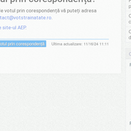
P
p
 de votul prin corespondență vă puteți adresa
C
tact@votstrainatate.ro
.
c
e site-ul AEP
.
C
d
otul prin corespondență
Ultima actualizare: 11/16/24 11:11