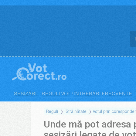
Skip
to
content
SESIZĂRI
REGULI VOT / ÎNTREBĂRI FRECVENTE
Reguli
Străinătate
Votul prin coresponde
Unde mă pot adresa p
sesizări legate de vo