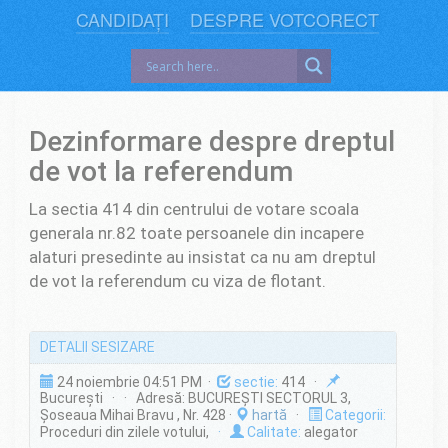
CANDIDAȚI
DESPRE VOTCORECT
Dezinformare despre dreptul
de vot la referendum
La sectia 414 din centrului de votare scoala
generala nr.82 toate persoanele din incapere
alaturi presedinte au insistat ca nu am dreptul
de vot la referendum cu viza de flotant.
DETALII SESIZARE
24 noiembrie 04:51 PM ·
sectie:
414 ·
București · · Adresă: BUCUREŞTI SECTORUL 3,
Şoseaua Mihai Bravu , Nr. 428 ·
hartă
·
Categorii:
Proceduri din zilele votului,
·
Calitate:
alegator