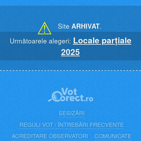
Skip
to
content
⚠
Site
ARHIVAT
.
Locale parțiale
Următoarele alegeri:
2025
SESIZĂRI
REGULI VOT / ÎNTREBĂRI FRECVENTE
ACREDITARE OBSERVATORI
COMUNICATE