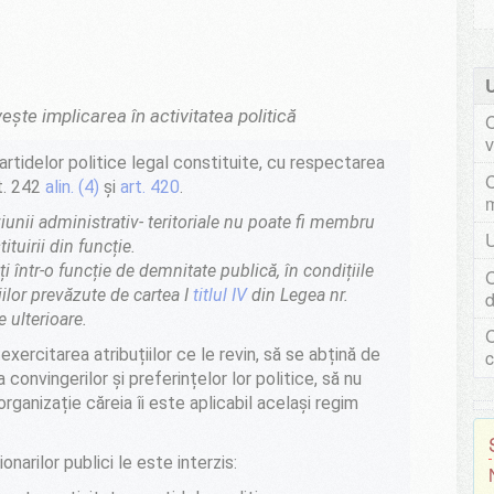
ivește implicarea în activitatea politică
C
v
partidelor politice legal constituite, cu respectarea
C
rt. 242
alin. (4)
și
art. 420
.
iunii administrativ- teritoriale nu poate fi membru
U
ituirii din funcție.
ți într-o funcție de demnitate publică, în condițiile
C
ilor prevăzute de cartea I
titlul IV
din Legea nr.
d
 ulterioare.
C
 exercitarea atribuțiilor ce le revin, să se abțină de
c
convingerilor și preferințelor lor politice, să nu
rganizație căreia îi este aplicabil același regim
onarilor publici le este interzis: