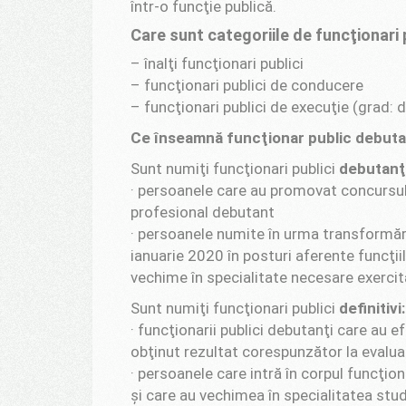
într-o funcţie publică.
Care sunt categoriile de funcţionari pu
– înalţi funcţionari publici
– funcţionari publici de conducere
– funcţionari publici de execuţie (grad: 
Ce înseamnă funcţionar public debutan
Sunt numiţi funcţionari publici
debutanţi
· persoanele care au promovat concursul
profesional debutant
· persoanele numite în urma transformări
ianuarie 2020 în posturi aferente funcţiil
vechime în specialitate necesare exercităr
Sunt numiţi funcţionari publici
definitivi:
· funcţionarii publici debutanţi care au 
obţinut rezultat corespunzător la evalua
· persoanele care intră în corpul funcţion
şi care au vechimea în specialitatea stud