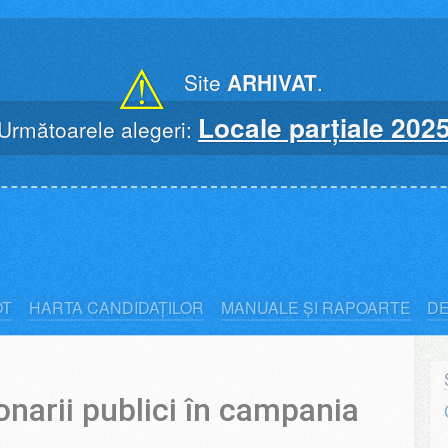
⚠
Site
ARHIVAT
.
Locale parțiale 202
Următoarele alegeri:
OT
HARTA CANDIDAȚILOR
MANUALE ȘI RAPOARTE
D
onarii publici în campania