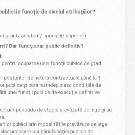
blici în funcţie de nivelul atribuţiilor?
debutant/ asistent/ principal/ superior)
t? Dar funcţionar public definitiv?
:
 pentru ocuparea unei funcţii publice de grad
i posturilor de natură contractuală până la 1
or publice şi care nu îndeplinesc condiţiile de
ii unei funcţii publice de execuţie definitive
efectuat perioada de stagiu prevăzută de lege şi au
re;
arilor publici prin modalităţile prevăzute de lege
iilor necesare ocupării funcţiei publice de