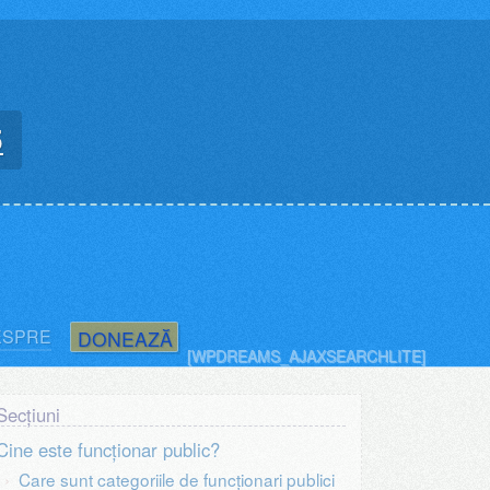
5
ESPRE
DONEAZĂ
[WPDREAMS_AJAXSEARCHLITE]
Cine este funcționar public?
Care sunt categoriile de funcţionari publici