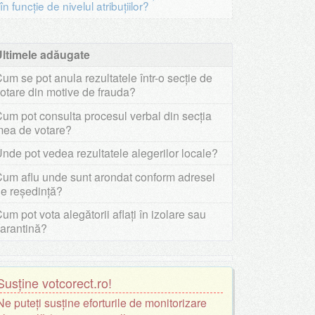
în funcţie de nivelul atribuţiilor?
Ultimele adăugate
um se pot anula rezultatele într-o secție de
otare din motive de frauda?
um pot consulta procesul verbal din secția
mea de votare?
nde pot vedea rezultatele alegerilor locale?
um aflu unde sunt arondat conform adresei
e reședință?
um pot vota alegătorii aflați în izolare sau
arantină?
Susține votcorect.ro!
Ne puteți susține eforturile de monitorizare