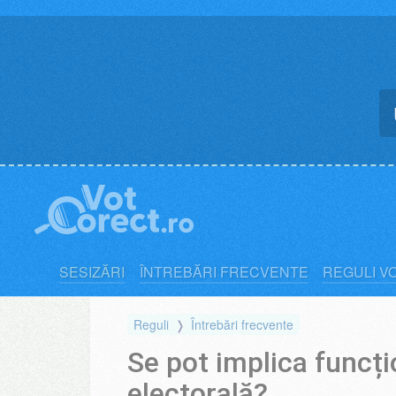
Skip
to
content
SESIZĂRI
ÎNTREBĂRI FRECVENTE
REGULI V
Reguli
Întrebări frecvente
Se pot implica funcți
electorală?