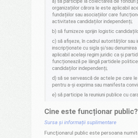
a)
să participe la colectarea de fonduri p
organizațiilor cărora le este aplicabil ace
fundațiilor sau asociațiilor care funcțio
activitatea candidaților independenți;
b)
să furnizeze sprijin logistic candidațil
c)
să afișeze, în cadrul autorităților sau 
inscripționate cu sigla și/sau denumirea p
aplicabil același regim juridic ca și partid
funcționează pe lângă partidele politice
candidaților independenți;
d)
să se servească de actele pe care le î
pentru a-și exprima sau manifesta convin
e)
să participe la reuniuni publice cu car
Cine este funcționar public?
Sursa și informații suplimentare
Funcţionarul public este persoana numită, 