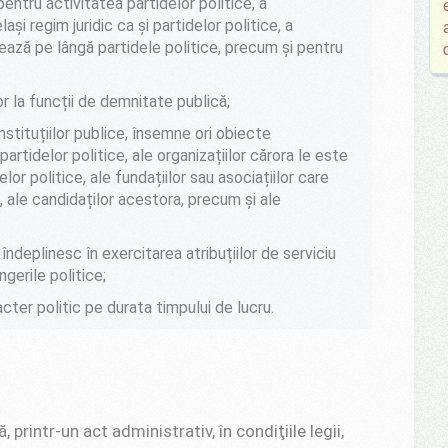
entru activitatea partidelor politice, a
lași regim juridic ca și partidelor politice, a
nează pe lângă partidele politice, precum și pentru
or la funcții de demnitate publică;
instituțiilor publice, însemne ori obiecte
artidelor politice, ale organizațiilor cărora le este
elor politice, ale fundațiilor sau asociațiilor care
, ale candidaților acestora, precum și ale
ndeplinesc în exercitarea atribuțiilor de serviciu
gerile politice;
acter politic pe durata timpului de lucru.
printr-un act administrativ, în condiţiile legii,