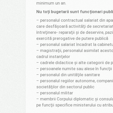
minimum un an.
Nu toți bugetarii sunt funcționari publ
– personalul contractual salariat din apara
care desfăşoară activităţi de secretariat
întreţinere- reparaţii şi de deservire, pa
exercită prerogative de putere publică
– personalul salariat încadrat la cabinet
– magistraţii, personalul asimilat acestor
cadrul instanţelor
– cadrele didactice şi alte categorii de p
– persoanele numite sau alese în funcţii
– personalul din unităţile sanitare
– personalul regiilor autonome, companiil
societăţilor din sectorul public
– personalul militar
– membrii Corpului diplomatic şi consula
pe funcţii specifice ministerului cu atrib