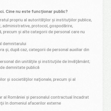
ici. Cine nu este funcționar public?
tul propriu al autorităţilor şi instituţiilor publice,
, administrative, protocol, gospodărire,
ză, precum şi alte categorii de personal care nu
ul demnitarului
a şi, după caz, categorii de personal auxiliar din
ersonal din unităţile şi instituţiile de învăţământ;
 de demnitate publică
or şi societăţilor naţionale, precum şi al
r al României şi personalul contractual încadrat
uţii în domeniul afacerilor externe