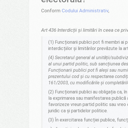
Conform
Codului Administrativ
,
Art 436
Interdicții și limitări în ceea ce pr
(1)
Funcționarii publici pot fi membri ai 
interdicțiilor și limitărilor prevăzute la a
(4)
Secretarul general al unității/subdiviz
al unui partid politic, sub sancțiunea dest
Funcționarii publici pot fi aleși sau numi
prezentului cod și cu respectarea condiți
161/2003, cu modificările și completările
(2)
Funcționarii publici au obligația ca, în
la exprimarea sau manifestarea publică a 
favorizeze vreun partid politic sau vreo o
juridic ca și partidelor politice.
(3)
În exercitarea funcției publice, funcți