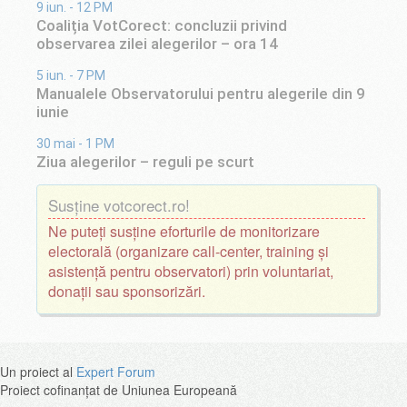
9 iun. - 12 PM
Coaliția VotCorect: concluzii privind
observarea zilei alegerilor – ora 14
5 iun. - 7 PM
Manualele Observatorului pentru alegerile din 9
iunie
30 mai - 1 PM
Ziua alegerilor – reguli pe scurt
Susține votcorect.ro!
Ne puteți susține eforturile de monitorizare
electorală (organizare call-center, training și
asistență pentru observatori) prin voluntariat,
donații sau sponsorizări.
Un proiect al
Expert Forum
Proiect cofinanțat de Uniunea Europeană