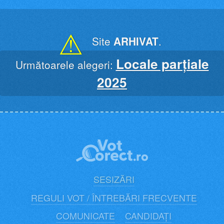
Skip
to
content
⚠
Site
ARHIVAT
.
Locale parțiale
Următoarele alegeri:
2025
SESIZĂRI
REGULI VOT / ÎNTREBĂRI FRECVENTE
COMUNICATE
CANDIDAȚI