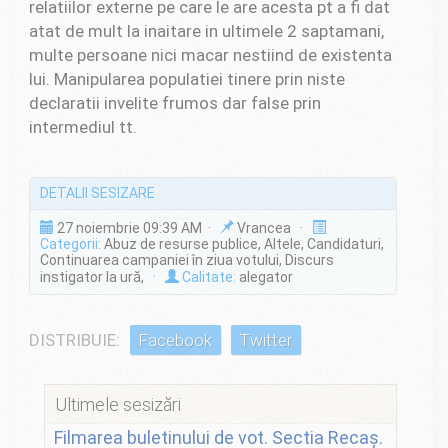
relatiilor externe pe care le are acesta pt a fi dat
atat de mult la inaitare in ultimele 2 saptamani,
multe persoane nici macar nestiind de existenta
lui. Manipularea populatiei tinere prin niste
declaratii invelite frumos dar false prin
intermediul tt.
DETALII SESIZARE
27 noiembrie 09:39 AM ·
Vrancea ·
Categorii:
Abuz de resurse publice, Altele, Candidaturi,
Continuarea campaniei în ziua votului, Discurs
instigator la ură,
·
Calitate:
alegator
DISTRIBUIE:
Facebook
Twitter
Ultimele sesizări
Filmarea buletinului de vot. Sectia Recaș.