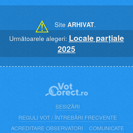
Skip
to
content
⚠
Site
ARHIVAT
.
Locale parțiale
Următoarele alegeri:
2025
SESIZĂRI
REGULI VOT / ÎNTREBĂRI FRECVENTE
ACREDITARE OBSERVATORI
COMUNICATE