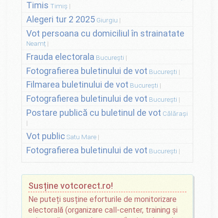
Timis
Timiș
Alegeri tur 2 2025
Giurgiu
Vot persoana cu domiciliul în strainatate
Neamț
Frauda electorala
București
Fotografierea buletinului de vot
București
Filmarea buletinului de vot
București
Fotografierea buletinului de vot
București
Postare publică cu buletinul de vot
Călărași
Vot public
Satu Mare
Fotografierea buletinului de vot
București
Susține votcorect.ro!
Ne puteți susține eforturile de monitorizare
electorală (organizare call-center, training și