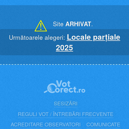
Skip
to
content
⚠
Site
ARHIVAT
.
Locale parțiale
Următoarele alegeri:
2025
SESIZĂRI
REGULI VOT / ÎNTREBĂRI FRECVENTE
ACREDITARE OBSERVATORI
COMUNICATE