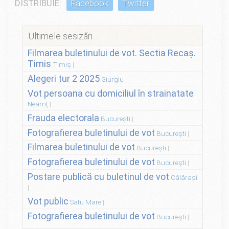
DISTRIBUIE:
Facebook
Twitter
Ultimele sesizări
Filmarea buletinului de vot. Sectia Recaș.
Timis
Timiș
Alegeri tur 2 2025
Giurgiu
Vot persoana cu domiciliul în strainatate
Neamț
Frauda electorala
București
Fotografierea buletinului de vot
București
Filmarea buletinului de vot
București
Fotografierea buletinului de vot
București
Postare publică cu buletinul de vot
Călărași
Vot public
Satu Mare
Fotografierea buletinului de vot
București