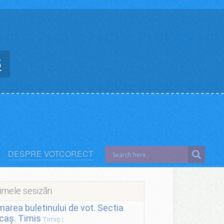
5
DESPRE VOTCORECT
imele sesizări
lmarea buletinului de vot. Sectia
caș. Timis
Timiș