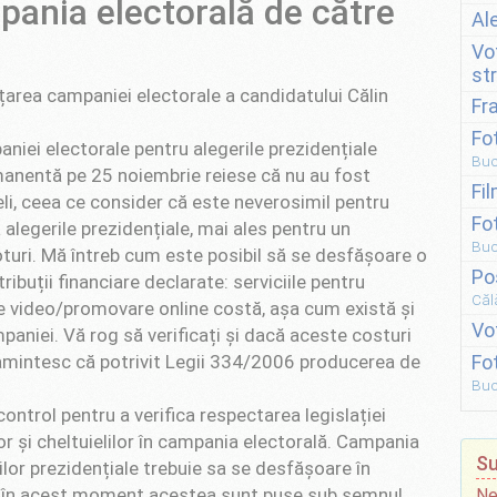
mpania electorală de către
Al
Vo
st
nțarea campaniei electorale a candidatului Călin
Fr
Fo
aniei electorale pentru alegerile prezidențiale
Buc
manentă pe 25 noiembrie reiese că nu au fost
Fi
ieli, ceea ce consider că este neverosimil pentru
Fo
alegerile prezidențiale, mai ales pentru un
Buc
turi. Mă întreb cum este posibil să se desfășoare o
Po
ribuții financiare declarate: serviciile pentru
Căl
are video/promovare online costă, așa cum există și
Vo
aniei. Vă rog să verificați și dacă aceste costuri
amintesc că potrivit Legii 334/2006 producerea de
Fo
Buc
control pentru a verifica respectarea legislației
lor și cheltuielilor în campania electorală. Campania
Su
rilor prezidențiale trebuie sa se desfășoare în
iar în acest moment acestea sunt puse sub semnul
Ne