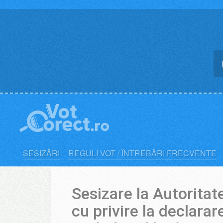
Skip
to
content
SESIZĂRI
REGULI VOT / ÎNTREBĂRI FRECVENTE
Sesizare la Autorita
cu privire la declarare