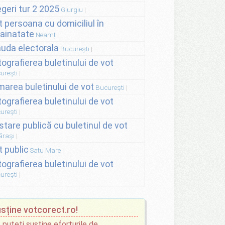
egeri tur 2 2025
Giurgiu
t persoana cu domiciliul în
rainatate
Neamț
auda electorala
București
tografierea buletinului de vot
urești
lmarea buletinului de vot
București
tografierea buletinului de vot
urești
stare publică cu buletinul de vot
ărași
t public
Satu Mare
tografierea buletinului de vot
urești
sține votcorect.ro!
 puteți susține eforturile de