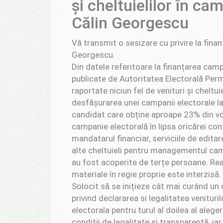
și cheltuielilor în ca
Călin Georgescu
Vă transmit o sesizare cu privire la fina
Georgescu.
Din datele referitoare la finanțarea camp
publicate de Autoritatea Electorală Per
raportate niciun fel de venituri și cheltu
desfășurarea unei campanii electorale la 
candidat care obține aproape 23% din vo
campanie electorală în lipsa oricărei cont
mandatarul financiar, serviciile de edit
alte cheltuieli pentru managementul camp
au fost acoperite de terțe persoane. Re
materiale în regie proprie este interzisă.
Solocit să se inițieze cât mai curând un 
privind declararea si legalitatea venituri
electorala pentru turul al doilea al alege
condiții de legalitate și transparență, 