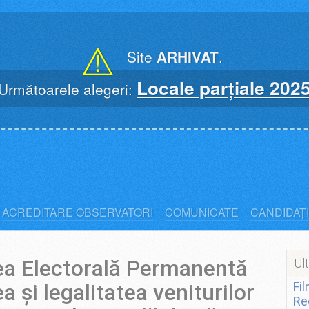
⚠
Site
ARHIVAT
.
Locale parțiale 202
Următoarele alegeri:
ACREDITARE OBSERVATORI
COMUNICATE
CANDIDAȚI
tea Electorală Permanentă
Ult
a și legalitatea veniturilor
Fi
Re