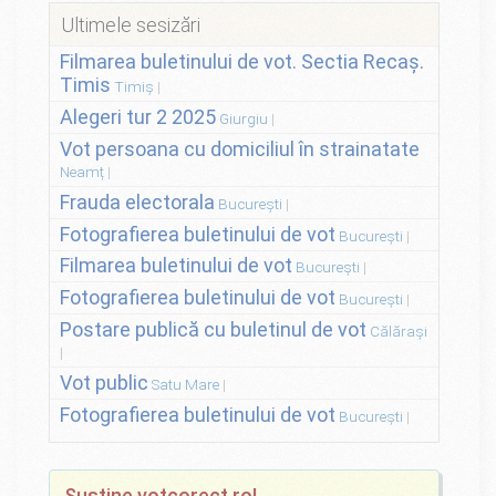
Ultimele sesizări
Filmarea buletinului de vot. Sectia Recaș.
Timis
Timiș
Alegeri tur 2 2025
Giurgiu
Vot persoana cu domiciliul în strainatate
Neamț
Frauda electorala
București
Fotografierea buletinului de vot
București
Filmarea buletinului de vot
București
Fotografierea buletinului de vot
București
Postare publică cu buletinul de vot
Călărași
Vot public
Satu Mare
Fotografierea buletinului de vot
București
Susține votcorect.ro!