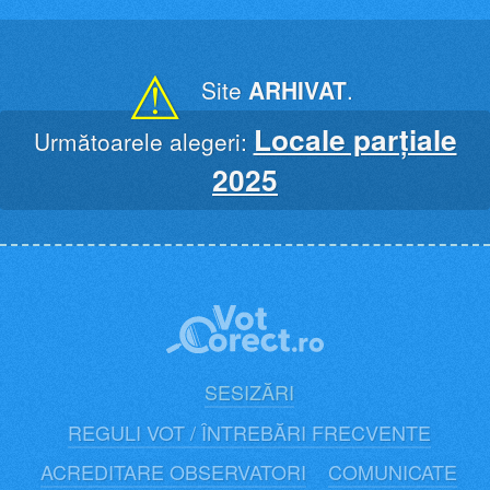
Skip
to
content
⚠
Site
ARHIVAT
.
Locale parțiale
Următoarele alegeri:
2025
SESIZĂRI
REGULI VOT / ÎNTREBĂRI FRECVENTE
ACREDITARE OBSERVATORI
COMUNICATE