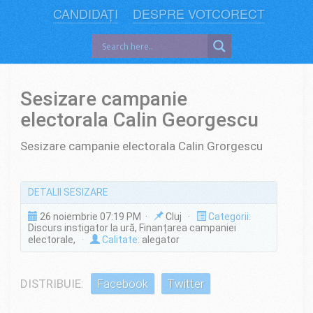
CANDIDAȚI
DESPRE VOTCORECT
Sesizare campanie
electorala Calin Georgescu
Sesizare campanie electorala Calin Grorgescu
DETALII SESIZARE
26 noiembrie 07:19 PM ·
Cluj ·
Categorii:
Discurs instigator la ură, Finanțarea campaniei
electorale,
·
Calitate:
alegator
DISTRIBUIE:
Facebook
Twitter