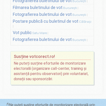
Fotografierea buletinului de vot
București
Filmarea buletinului de vot
București
Fotografierea buletinului de vot
București
Postare publică cu buletinul de vot
Călărași
Vot public
Satu Mare
Fotografierea buletinului de vot
București
Susține votcorect.ro!
Ne puteți susține eforturile de monitorizare
electorală (organizare call-center, training și
asistență pentru observatori) prin voluntariat,
donații sau sponsorizări.
✋Ne puteți susține eforturile de monitorizare electorală prin