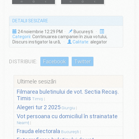
DETALII SESIZARE
24 noiembrie 12:29 PM ·
București ·
Categorii:
Continuarea campaniei în ziua votului,
Discurs instigator la ură,
·
Calitate:
alegator
DISTRIBUIE:
Facebook
Twitter
Ultimele sesizări
Filmarea buletinului de vot. Sectia Recaș.
Timis
Timiș
Alegeri tur 2 2025
Giurgiu
Vot persoana cu domiciliul în strainatate
Neamț
Frauda electorala
București