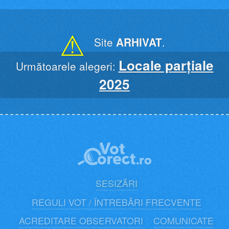
Skip
to
content
⚠
Site
ARHIVAT
.
Locale parțiale
Următoarele alegeri:
2025
SESIZĂRI
REGULI VOT / ÎNTREBĂRI FRECVENTE
ACREDITARE OBSERVATORI
COMUNICATE