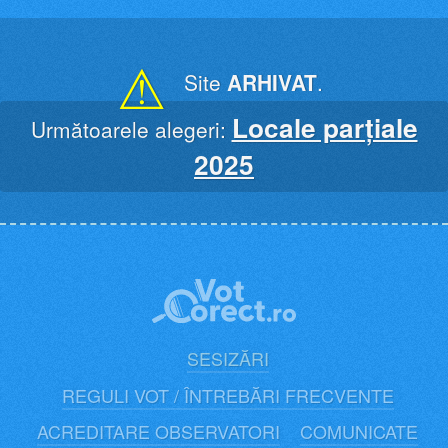
Skip
to
content
⚠
Site
ARHIVAT
.
Locale parțiale
Următoarele alegeri:
2025
SESIZĂRI
REGULI VOT / ÎNTREBĂRI FRECVENTE
ACREDITARE OBSERVATORI
COMUNICATE