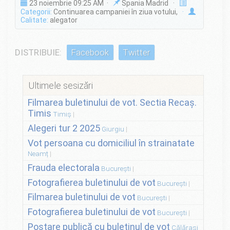
23 noiembrie 09:25 AM ·
Spania Madrid ·
Categorii:
Continuarea campaniei în ziua votului,
·
Calitate:
alegator
DISTRIBUIE:
Facebook
Twitter
Ultimele sesizări
Filmarea buletinului de vot. Sectia Recaș.
Timis
Timiș
Alegeri tur 2 2025
Giurgiu
Vot persoana cu domiciliul în strainatate
Neamț
Frauda electorala
București
Fotografierea buletinului de vot
București
Filmarea buletinului de vot
București
Fotografierea buletinului de vot
București
Postare publică cu buletinul de vot
Călărași