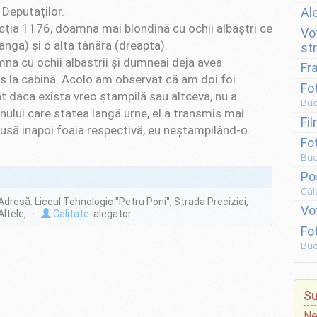
 Deputaților.
Al
cția 1176, doamna mai blondină cu ochii albaştri ce
Vo
nga) şi o alta tânăra (dreapta).
st
na cu ochii albastrii şi dumneai deja avea
Fr
us la cabină. Acolo am observat că am doi foi
Fo
at daca exista vreo ştampilă sau altceva, nu a
Buc
lui care statea langă urne, el a transmis mai
Fi
dusă inapoi foaia respectivă, eu neştampilând-o.
Fo
Buc
Po
Căl
resă: Liceul Tehnologic "Petru Poni", Strada Preciziei,
Vo
Altele,
·
Calitate:
alegator
Fo
Buc
Su
Ne