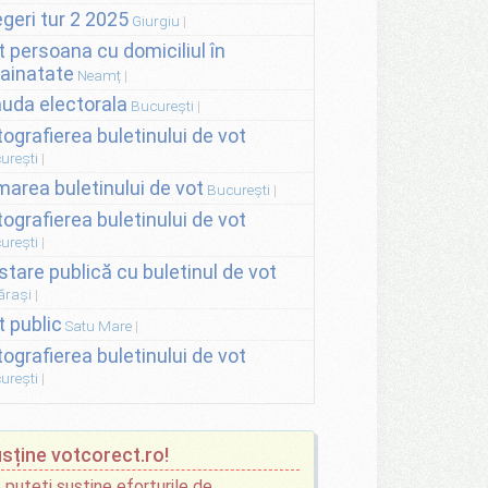
egeri tur 2 2025
Giurgiu
t persoana cu domiciliul în
rainatate
Neamț
auda electorala
București
tografierea buletinului de vot
urești
lmarea buletinului de vot
București
tografierea buletinului de vot
urești
stare publică cu buletinul de vot
ărași
t public
Satu Mare
tografierea buletinului de vot
urești
sține votcorect.ro!
 puteți susține eforturile de