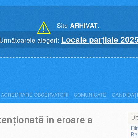
⚠
Site
ARHIVAT
.
Locale parțiale 202
Următoarele alegeri:
ACREDITARE OBSERVATORI
COMUNICATE
CANDIDAȚI
tenționată în eroare a
Ult
Fi
Re