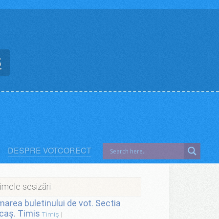
5
DESPRE VOTCORECT
imele sesizări
lmarea buletinului de vot. Sectia
caș. Timis
Timiș