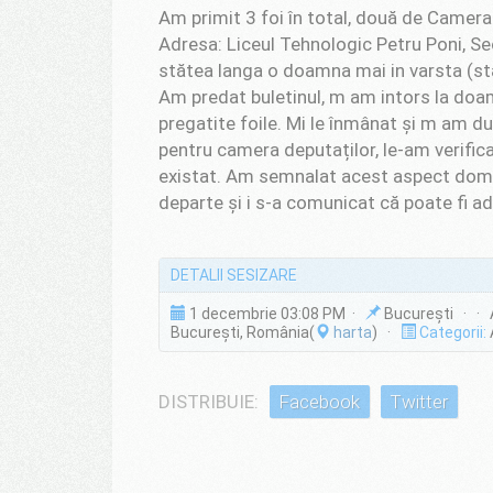
Am primit 3 foi în total, două de Camera
Adresa: Liceul Tehnologic Petru Poni, Se
stătea langa o doamna mai in varsta (sta
Am predat buletinul, m am intors la doam
pregatite foile. Mi le înmânat şi m am d
pentru camera deputaților, le-am verific
existat. Am semnalat acest aspect domnu
departe şi i s-a comunicat că poate fi a
DETALII SESIZARE
1 decembrie 03:08 PM ·
București · · Ad
București, România(
harta
) ·
Categorii:
DISTRIBUIE:
Facebook
Twitter