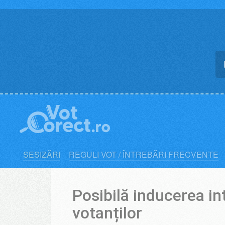
Skip
to
content
SESIZĂRI
REGULI VOT / ÎNTREBĂRI FRECVENTE
Posibilă inducerea in
votanților