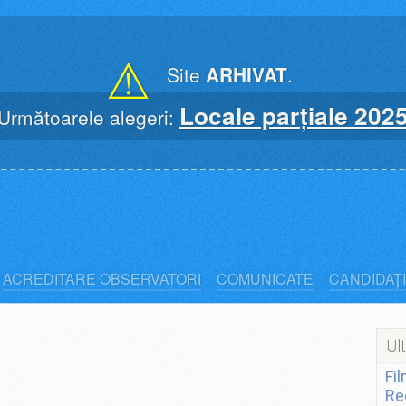
⚠
Site
ARHIVAT
.
Locale parțiale 202
Următoarele alegeri:
ACREDITARE OBSERVATORI
COMUNICATE
CANDIDAȚI
Ult
Fi
Re