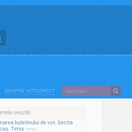
5
DESPRE VOTCORECT
imele sesizări
lmarea buletinului de vot. Sectia
caș. Timis
Timiș