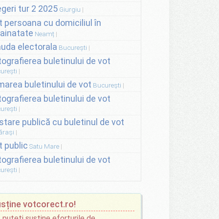
egeri tur 2 2025
Giurgiu
t persoana cu domiciliul în
rainatate
Neamț
auda electorala
București
tografierea buletinului de vot
urești
lmarea buletinului de vot
București
tografierea buletinului de vot
urești
stare publică cu buletinul de vot
ărași
t public
Satu Mare
tografierea buletinului de vot
urești
sține votcorect.ro!
 puteți susține eforturile de