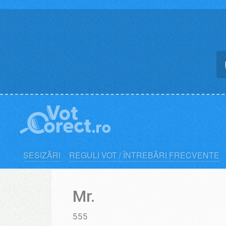
Skip
to
content
SESIZĂRI
REGULI VOT / ÎNTREBĂRI FRECVENTE
Mr.
555