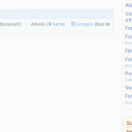
Al
Vo
st
București1 · · Adresă: (
harta
) ·
Categorii:
Abuz de
Fr
Fo
Buc
Fi
Fo
Buc
Po
Căl
Vo
Fo
Buc
Su
Ne