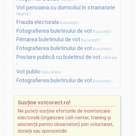
Vot persoana cu domiciliul în strainatate
Neamț
Frauda electorala
București
Fotografierea buletinului de vot
București
Filmarea buletinului de vot
București
Fotografierea buletinului de vot
București
Postare publică cu buletinul de vot
Călărași
Vot public
Satu Mare
Fotografierea buletinului de vot
București
Susține votcorect.ro!
Ne puteți susține eforturile de monitorizare
electorală (organizare call-center, training și
asistență pentru observatori) prin voluntariat,
donații sau sponsorizări.