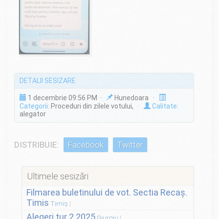
DETALII SESIZARE
1 decembrie 09:56 PM ·
Hunedoara ·
Categorii:
Proceduri din zilele votului,
·
Calitate:
alegator
DISTRIBUIE:
Facebook
Twitter
Ultimele sesizări
Filmarea buletinului de vot. Sectia Recaș.
Timis
Timiș
Alegeri tur 2 2025
Giurgiu