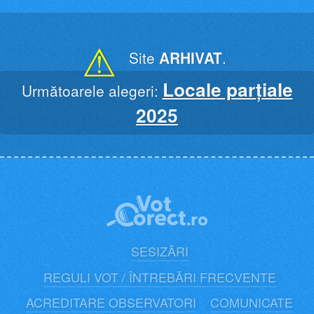
Skip
to
content
⚠
Site
ARHIVAT
.
Locale parțiale
Următoarele alegeri:
2025
SESIZĂRI
REGULI VOT / ÎNTREBĂRI FRECVENTE
ACREDITARE OBSERVATORI
COMUNICATE