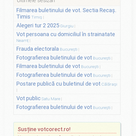
Ultimele sesizări
Filmarea buletinului de vot. Sectia Recaș.
Timis
Timiș
Alegeri tur 2 2025
Giurgiu
Vot persoana cu domiciliul în strainatate
Neamț
Frauda electorala
București
Fotografierea buletinului de vot
București
Filmarea buletinului de vot
București
Fotografierea buletinului de vot
București
Postare publică cu buletinul de vot
Călărași
Vot public
Satu Mare
Fotografierea buletinului de vot
București
Susține votcorect.ro!