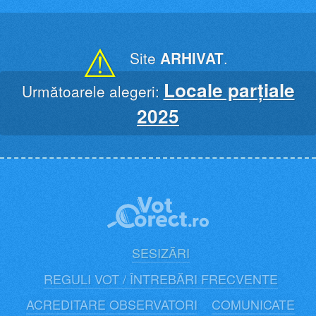
Skip
to
content
⚠
Site
ARHIVAT
.
Locale parțiale
Următoarele alegeri:
2025
SESIZĂRI
REGULI VOT / ÎNTREBĂRI FRECVENTE
ACREDITARE OBSERVATORI
COMUNICATE