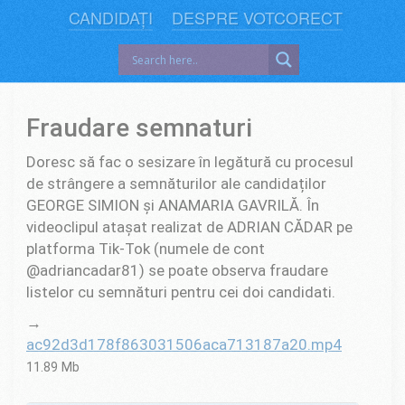
CANDIDAȚI
DESPRE VOTCORECT
Fraudare semnaturi
Doresc să fac o sesizare în legătură cu procesul
de strângere a semnăturilor ale candidaților
GEORGE SIMION și ANAMARIA GAVRILĂ. În
videoclipul atașat realizat de ADRIAN CĂDAR pe
platforma Tik-Tok (numele de cont
@adriancadar81) se poate observa fraudare
listelor cu semnături pentru cei doi candidati.
→
ac92d3d178f863031506aca713187a20.mp4
11.89 Mb