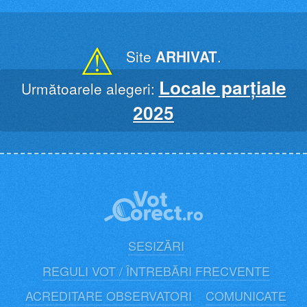
Skip
to
content
⚠
Site
ARHIVAT
.
Locale parțiale
Următoarele alegeri:
2025
SESIZĂRI
REGULI VOT / ÎNTREBĂRI FRECVENTE
ACREDITARE OBSERVATORI
COMUNICATE