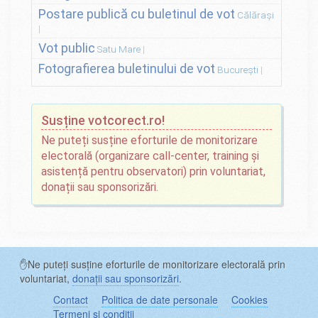
Postare publică cu buletinul de vot
Călărași
Vot public
Satu Mare
Fotografierea buletinului de vot
București
Susține votcorect.ro!
Ne puteți susține eforturile de monitorizare
electorală (organizare call-center, training și
asistență pentru observatori) prin voluntariat,
donații sau sponsorizări.
✋Ne puteți susține eforturile de monitorizare electorală prin
voluntariat,
donații sau sponsorizări
.
Contact
Politica de date personale
Cookies
Termeni și condiții