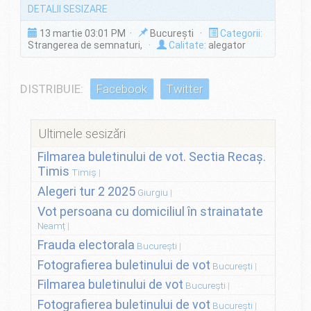
DETALII SESIZARE
13 martie 03:01 PM ·
București ·
Categorii:
Strangerea de semnaturi,
·
Calitate:
alegator
DISTRIBUIE:
Facebook
Twitter
Ultimele sesizări
Filmarea buletinului de vot. Sectia Recaș.
Timis
Timiș
Alegeri tur 2 2025
Giurgiu
Vot persoana cu domiciliul în strainatate
Neamț
Frauda electorala
București
Fotografierea buletinului de vot
București
Filmarea buletinului de vot
București
Fotografierea buletinului de vot
București