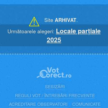
Skip
to
content
⚠
Site
ARHIVAT
.
Locale parțiale
Următoarele alegeri:
2025
SESIZĂRI
REGULI VOT / ÎNTREBĂRI FRECVENTE
ACREDITARE OBSERVATORI
COMUNICATE