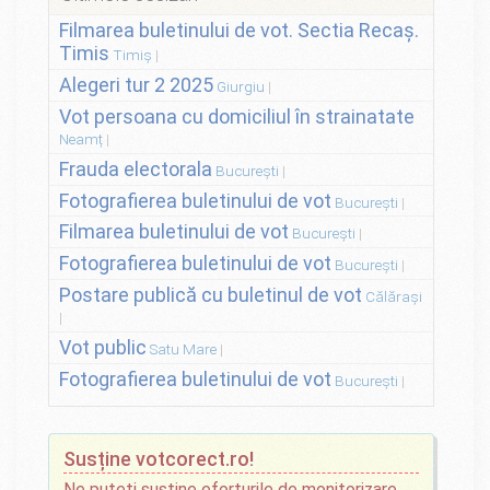
Filmarea buletinului de vot. Sectia Recaș.
Timis
Timiș
Alegeri tur 2 2025
Giurgiu
Vot persoana cu domiciliul în strainatate
Neamț
Frauda electorala
București
Fotografierea buletinului de vot
București
Filmarea buletinului de vot
București
Fotografierea buletinului de vot
București
Postare publică cu buletinul de vot
Călărași
Vot public
Satu Mare
Fotografierea buletinului de vot
București
Susține votcorect.ro!
Ne puteți susține eforturile de monitorizare