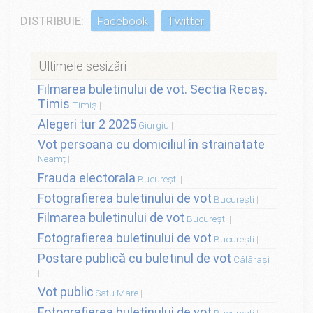
DISTRIBUIE:
Facebook
Twitter
Ultimele sesizări
Filmarea buletinului de vot. Sectia Recaș.
Timis
Timiș
Alegeri tur 2 2025
Giurgiu
Vot persoana cu domiciliul în strainatate
Neamț
Frauda electorala
București
Fotografierea buletinului de vot
București
Filmarea buletinului de vot
București
Fotografierea buletinului de vot
București
Postare publică cu buletinul de vot
Călărași
Vot public
Satu Mare
Fotografierea buletinului de vot
București