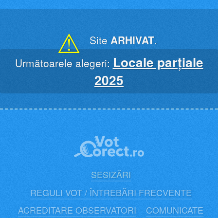
Skip
to
content
⚠
Site
ARHIVAT
.
Locale parțiale
Următoarele alegeri:
2025
SESIZĂRI
REGULI VOT / ÎNTREBĂRI FRECVENTE
ACREDITARE OBSERVATORI
COMUNICATE