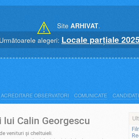
⚠
Site
ARHIVAT
.
Locale parțiale 202
Următoarele alegeri:
ACREDITARE OBSERVATORI
COMUNICATE
CANDIDAȚI
 lui Calin Georgescu
Ult
Fi
e venituri și cheltuieli.
Re