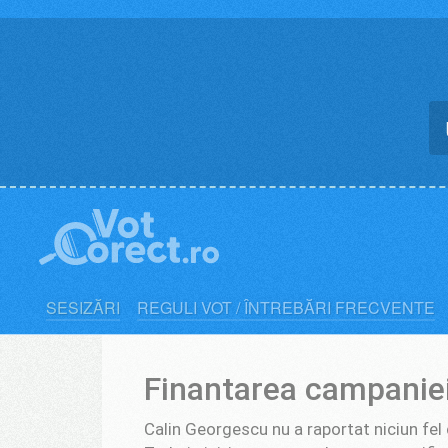
Skip
to
content
SESIZĂRI
REGULI VOT / ÎNTREBĂRI FRECVENTE
Finantarea campaniei
Calin Georgescu nu a raportat niciun fel d