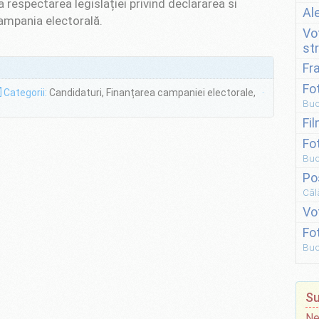
ca respectarea legislației privind declararea si
Al
 campania electorală.
Vo
st
Fr
Fo
Categorii:
Candidaturi, Finanțarea campaniei electorale,
·
Buc
Fi
Fo
Buc
Po
Căl
Vo
Fo
Buc
Su
Ne