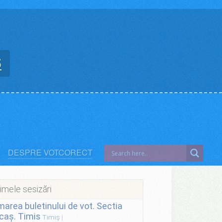
5
DESPRE VOTCORECT
imele sesizări
lmarea buletinului de vot. Sectia
caș. Timis
Timiș