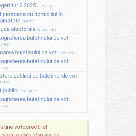
egeri tur 2 2025
Giurgiu
t persoana cu domiciliul în
rainatate
Neamț
auda electorala
București
tografierea buletinului de vot
urești
lmarea buletinului de vot
București
tografierea buletinului de vot
urești
stare publică cu buletinul de vot
ărași
t public
Satu Mare
tografierea buletinului de vot
urești
sține votcorect.ro!
 puteți susține eforturile de