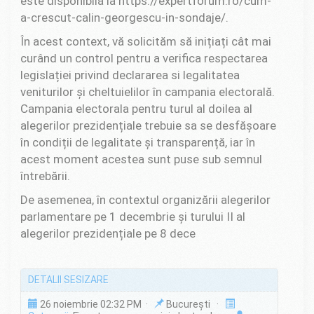
este disponibilă la https://expertforum.ro/cum-
a-crescut-calin-georgescu-in-sondaje/.
În acest context, vă solicităm să inițiați cât mai
curând un control pentru a verifica respectarea
legislației privind declararea si legalitatea
veniturilor și cheltuielilor în campania electorală.
Campania electorala pentru turul al doilea al
alegerilor prezidențiale trebuie sa se desfășoare
în condiții de legalitate și transparență, iar în
acest moment acestea sunt puse sub semnul
întrebării.
De asemenea, în contextul organizării alegerilor
parlamentare pe 1 decembrie și turului II al
alegerilor prezidențiale pe 8 dece
DETALII SESIZARE
26 noiembrie 02:32 PM ·
București ·