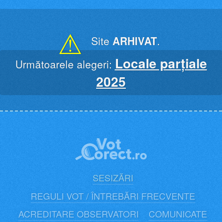
Skip
to
content
⚠
Site
ARHIVAT
.
Locale parțiale
Următoarele alegeri:
2025
SESIZĂRI
REGULI VOT / ÎNTREBĂRI FRECVENTE
ACREDITARE OBSERVATORI
COMUNICATE