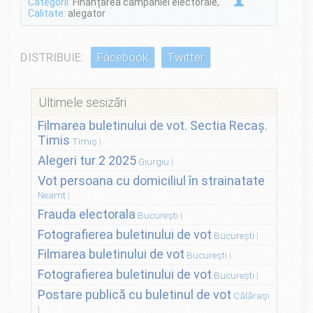
Categorii:
Finanțarea campaniei electorale,
·
Calitate:
alegator
DISTRIBUIE:
Facebook
Twitter
Ultimele sesizări
Filmarea buletinului de vot. Sectia Recaș.
Timis
Timiș
Alegeri tur 2 2025
Giurgiu
Vot persoana cu domiciliul în strainatate
Neamț
Frauda electorala
București
Fotografierea buletinului de vot
București
Filmarea buletinului de vot
București
Fotografierea buletinului de vot
București
Postare publică cu buletinul de vot
Călărași