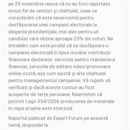
pe 25 noiembrie reiese că nu au fost raportate
niciun fel de venituri și cheltuieli, ceea ce
considerăm că este neverosimil pentru
desfășurarea unei campanii electorale la
alegerile prezidențiale, mai ales pentru un
candidat care obține aproape 23% din voturi. Ne
întrebăm cum este posibil să se desfășoare o
campanie electorală în lipsa oricărei contribuții
financiare declarate: serviciile pentru mandatarul
financiar, serviciile de editare video/promovare
online costă, așa cum există și alte cheltuieli
pentru managementul campaniei. Vă rugam să
verificați și dacă aceste costuri au fost
acoperite de terțe persoane. Reamintim că
potrivit Legii 334/2006 producerea de materiale
în regie proprie este interzisă.
Raportul publicat de Expert Forum pe această
temă, disponibil la