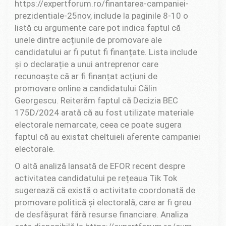
https://expertforum.ro/finantarea-campaniei-
prezidentiale-25nov, include la paginile 8-10 o
listă cu argumente care pot indica faptul că
unele dintre acțiunile de promovare ale
candidatului ar fi putut fi finanțate. Lista include
și o declarație a unui antreprenor care
recunoaște că ar fi finanțat acțiuni de
promovare online a candidatului Călin
Georgescu. Reiterăm faptul că Decizia BEC
175D/2024 arată că au fost utilizate materiale
electorale nemarcate, ceea ce poate sugera
faptul că au existat cheltuieli aferente campaniei
electorale.
O altă analiză lansată de EFOR recent despre
activitatea candidatului pe rețeaua Tik Tok
sugerează că există o activitate coordonată de
promovare politică și electorală, care ar fi greu
de desfășurat fără resurse financiare. Analiza