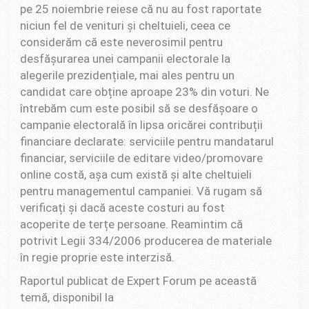
pe 25 noiembrie reiese că nu au fost raportate
niciun fel de venituri și cheltuieli, ceea ce
considerăm că este neverosimil pentru
desfășurarea unei campanii electorale la
alegerile prezidențiale, mai ales pentru un
candidat care obține aproape 23% din voturi. Ne
întrebăm cum este posibil să se desfășoare o
campanie electorală în lipsa oricărei contribuții
financiare declarate: serviciile pentru mandatarul
financiar, serviciile de editare video/promovare
online costă, așa cum există și alte cheltuieli
pentru managementul campaniei. Vă rugam să
verificați și dacă aceste costuri au fost
acoperite de terțe persoane. Reamintim că
potrivit Legii 334/2006 producerea de materiale
în regie proprie este interzisă.
Raportul publicat de Expert Forum pe această
temă, disponibil la