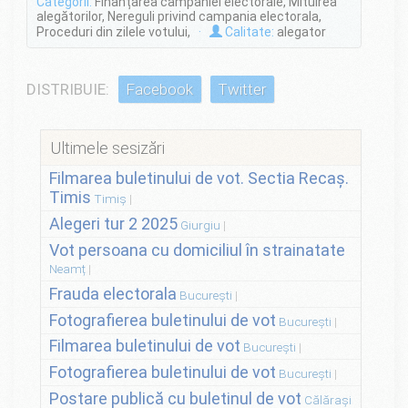
Categorii:
Finanțarea campaniei electorale, Mituirea
alegătorilor, Nereguli privind campania electorala,
Proceduri din zilele votului,
·
Calitate:
alegator
DISTRIBUIE:
Facebook
Twitter
Ultimele sesizări
Filmarea buletinului de vot. Sectia Recaș.
Timis
Timiș
Alegeri tur 2 2025
Giurgiu
Vot persoana cu domiciliul în strainatate
Neamț
Frauda electorala
București
Fotografierea buletinului de vot
București
Filmarea buletinului de vot
București
Fotografierea buletinului de vot
București
Postare publică cu buletinul de vot
Călărași