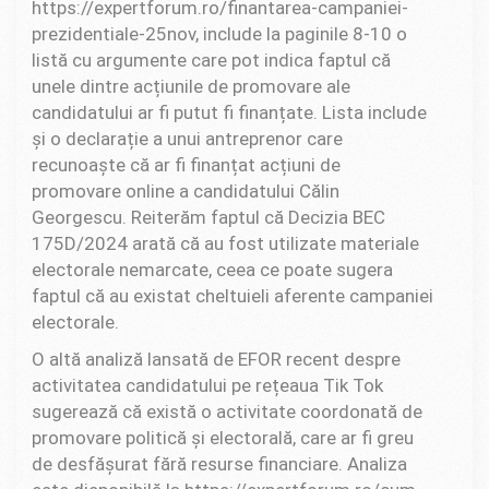
https://expertforum.ro/finantarea-campaniei-
prezidentiale-25nov, include la paginile 8-10 o
listă cu argumente care pot indica faptul că
unele dintre acțiunile de promovare ale
candidatului ar fi putut fi finanțate. Lista include
și o declarație a unui antreprenor care
recunoaște că ar fi finanțat acțiuni de
promovare online a candidatului Călin
Georgescu. Reiterăm faptul că Decizia BEC
175D/2024 arată că au fost utilizate materiale
electorale nemarcate, ceea ce poate sugera
faptul că au existat cheltuieli aferente campaniei
electorale.
O altă analiză lansată de EFOR recent despre
activitatea candidatului pe rețeaua Tik Tok
sugerează că există o activitate coordonată de
promovare politică și electorală, care ar fi greu
de desfășurat fără resurse financiare. Analiza