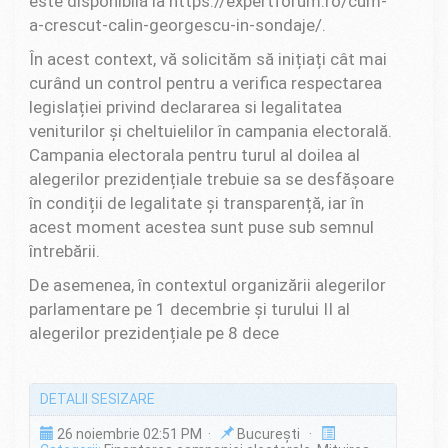
este disponibilă la https://expertforum.ro/cum-
a-crescut-calin-georgescu-in-sondaje/.
În acest context, vă solicităm să inițiați cât mai
curând un control pentru a verifica respectarea
legislației privind declararea si legalitatea
veniturilor și cheltuielilor în campania electorală.
Campania electorala pentru turul al doilea al
alegerilor prezidențiale trebuie sa se desfășoare
în condiții de legalitate și transparență, iar în
acest moment acestea sunt puse sub semnul
întrebării.
De asemenea, în contextul organizării alegerilor
parlamentare pe 1 decembrie și turului II al
alegerilor prezidențiale pe 8 dece
DETALII SESIZARE
26 noiembrie 02:51 PM ·
București ·