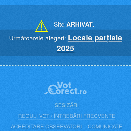
Skip
to
content
⚠
Site
ARHIVAT
.
Locale parțiale
Următoarele alegeri:
2025
SESIZĂRI
REGULI VOT / ÎNTREBĂRI FRECVENTE
ACREDITARE OBSERVATORI
COMUNICATE