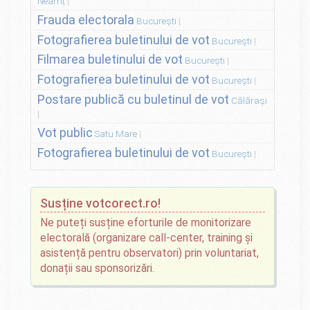
Neamț
Frauda electorala
București
Fotografierea buletinului de vot
București
Filmarea buletinului de vot
București
Fotografierea buletinului de vot
București
Postare publică cu buletinul de vot
Călărași
Vot public
Satu Mare
Fotografierea buletinului de vot
București
Susține votcorect.ro!
Ne puteți susține eforturile de monitorizare
electorală (organizare call-center, training și
asistență pentru observatori) prin voluntariat,
donații sau sponsorizări.