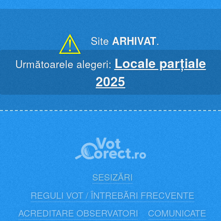
Skip
to
content
⚠
Site
ARHIVAT
.
Locale parțiale
Următoarele alegeri:
2025
SESIZĂRI
REGULI VOT / ÎNTREBĂRI FRECVENTE
ACREDITARE OBSERVATORI
COMUNICATE