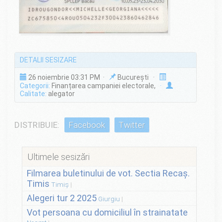
DETALII SESIZARE
26 noiembrie 03:31 PM ·
București ·
Categorii:
Finanțarea campaniei electorale,
·
Calitate:
alegator
DISTRIBUIE:
Facebook
Twitter
Ultimele sesizări
Filmarea buletinului de vot. Sectia Recaș.
Timis
Timiș
Alegeri tur 2 2025
Giurgiu
Vot persoana cu domiciliul în strainatate