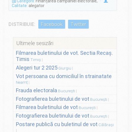
Categorii:
Finanțarea campaniei electorale,
·
Calitate:
alegator
DISTRIBUIE:
Facebook
Twitter
Ultimele sesizări
Filmarea buletinului de vot. Sectia Recaș.
Timis
Timiș
Alegeri tur 2 2025
Giurgiu
Vot persoana cu domiciliul în strainatate
Neamț
Frauda electorala
București
Fotografierea buletinului de vot
București
Filmarea buletinului de vot
București
Fotografierea buletinului de vot
București
Postare publică cu buletinul de vot
Călărași