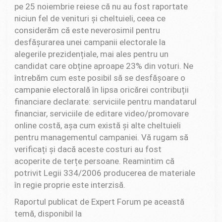
pe 25 noiembrie reiese că nu au fost raportate
niciun fel de venituri și cheltuieli, ceea ce
considerăm că este neverosimil pentru
desfășurarea unei campanii electorale la
alegerile prezidențiale, mai ales pentru un
candidat care obține aproape 23% din voturi. Ne
întrebăm cum este posibil să se desfășoare o
campanie electorală în lipsa oricărei contribuții
financiare declarate: serviciile pentru mandatarul
financiar, serviciile de editare video/promovare
online costă, așa cum există și alte cheltuieli
pentru managementul campaniei. Vă rugam să
verificați și dacă aceste costuri au fost
acoperite de terțe persoane. Reamintim că
potrivit Legii 334/2006 producerea de materiale
în regie proprie este interzisă.
Raportul publicat de Expert Forum pe această
temă, disponibil la