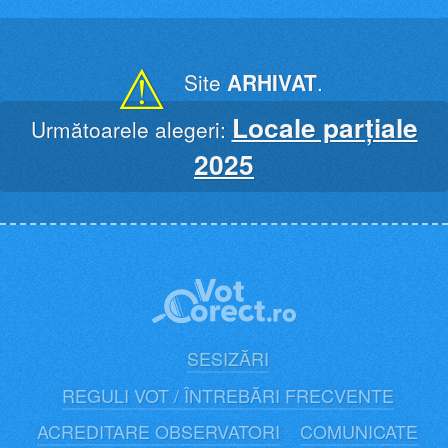
Skip
to
content
⚠
Site
ARHIVAT
.
Locale parțiale
Următoarele alegeri:
2025
SESIZĂRI
REGULI VOT / ÎNTREBĂRI FRECVENTE
ACREDITARE OBSERVATORI
COMUNICATE