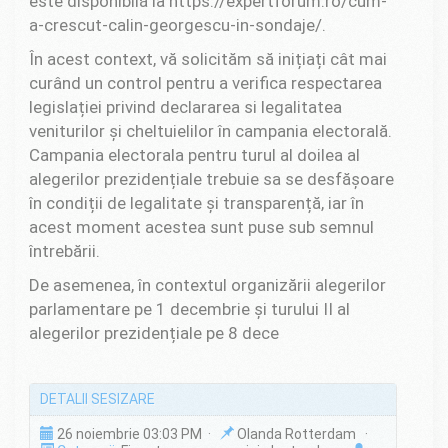
este disponibilă la https://expertforum.ro/cum-
a-crescut-calin-georgescu-in-sondaje/.
În acest context, vă solicităm să inițiați cât mai
curând un control pentru a verifica respectarea
legislației privind declararea si legalitatea
veniturilor și cheltuielilor în campania electorală.
Campania electorala pentru turul al doilea al
alegerilor prezidențiale trebuie sa se desfășoare
în condiții de legalitate și transparență, iar în
acest moment acestea sunt puse sub semnul
întrebării.
De asemenea, în contextul organizării alegerilor
parlamentare pe 1 decembrie și turului II al
alegerilor prezidențiale pe 8 dece
DETALII SESIZARE
26 noiembrie 03:03 PM ·
Olanda Rotterdam ·