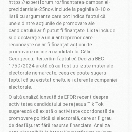
https://expertforum.ro/finantarea-campaniei-
prezidentiale-25nov, include la paginile 8-10 o
listă cu argumente care pot indica faptul că
unele dintre acțiunile de promovare ale
candidatului ar fi putut fi finanțate. Lista include
și o declarație a unui antreprenor care
recunoaște că ar fi finanțat acțiuni de
promovare online a candidatului Călin
Georgescu. Reiterăm faptul că Decizia BEC
175D/2024 arată că au fost utilizate materiale
electorale nemarcate, ceea ce poate sugera
faptul că au existat cheltuieli aferente campaniei
electorale.
O altă analiză lansată de EFOR recent despre
activitatea candidatului pe rețeaua Tik Tok
sugerează că există o activitate coordonată de
promovare politică și electorală, care ar fi greu
de desfășurat fără resurse financiare. Analiza