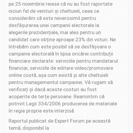
pe 25 noiembrie reiese că nu au fost raportate
niciun fel de venituri și cheltuieli, ceea ce
considerăm că este neverosimil pentru
desfășurarea unei campanii electorale la
alegerile prezidențiale, mai ales pentru un
candidat care obține aproape 23% din voturi. Ne
întrebăm cum este posibil să se desfășoare o
campanie electorală în lipsa oricărei contribuții
financiare declarate: serviciile pentru mandatarul
financiar, serviciile de editare video/promovare
online costă, așa cum există și alte cheltuieli
pentru managementul campaniei. Vă rugam să
verificați și dacă aceste costuri au fost
acoperite de terțe persoane. Reamintim că
potrivit Legii 334/2006 producerea de materiale
în regie proprie este interzisă.
Raportul publicat de Expert Forum pe această
temă, disponibil la