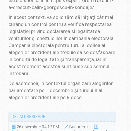
este disponibilă la https://expertforum.ro/cum-
a-crescut-calin-georgescu-in-sondaje/.
În acest context, vă solicităm să inițiați cât mai
curând un control pentru a verifica respectarea
legislației privind declararea si legalitatea
veniturilor și cheltuielilor în campania electorală.
Campania electorala pentru turul al doilea al
alegerilor prezidențiale trebuie sa se desfășoare
în condiții de legalitate și transparență, iar în
acest moment acestea sunt puse sub semnul
întrebării.
De asemenea, în contextul organizării alegerilor
parlamentare pe 1 decembrie și turului II al
alegerilor prezidențiale pe 8 dece
DETALII SESIZARE
26 noiembrie 04:17 PM ·
București ·