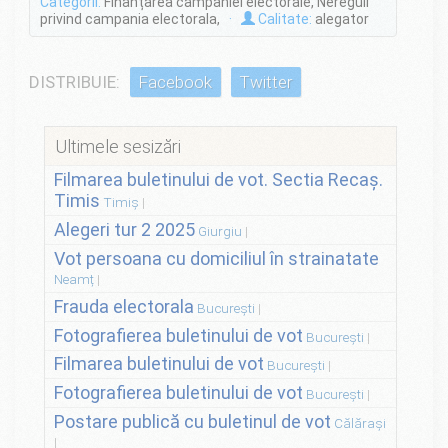
Categorii:
Finanțarea campaniei electorale, Nereguli
privind campania electorala,
·
Calitate:
alegator
DISTRIBUIE:
Facebook
Twitter
Ultimele sesizări
Filmarea buletinului de vot. Sectia Recaș.
Timis
Timiș
Alegeri tur 2 2025
Giurgiu
Vot persoana cu domiciliul în strainatate
Neamț
Frauda electorala
București
Fotografierea buletinului de vot
București
Filmarea buletinului de vot
București
Fotografierea buletinului de vot
București
Postare publică cu buletinul de vot
Călărași