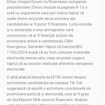
https://expertforum.ro/finantarea-campaniei-
prezidentiale-25nov, include la paginile 8-10 o
listă cu argumente care pot indica faptul că
unele dintre acțiunile de promovare ale
candidatului ar fi putut fi finanțate. Lista include
și o declarație a unui antreprenor care
recunoaște că ar fi finanțat acțiuni de
promovare online a candidatului Călin
Georgescu. Reiterăm faptul că Decizia BEC
175D/2024 arată că au fost utilizate materiale
electorale nemarcate, ceea ce poate sugera
faptul că au existat cheltuieli aferente campaniei
electorale.
O altă analiză lansată de EFOR recent despre
activitatea candidatului pe rețeaua Tik Tok
sugerează că există o activitate coordonată de
promovare politică și electorală, care ar fi greu
de desfășurat fără resurse financiare. Analiza