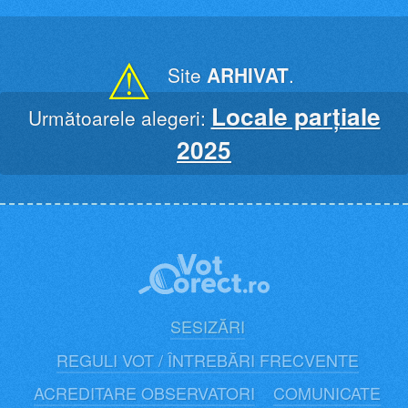
Skip
to
content
⚠
Site
ARHIVAT
.
Locale parțiale
Următoarele alegeri:
2025
SESIZĂRI
REGULI VOT / ÎNTREBĂRI FRECVENTE
ACREDITARE OBSERVATORI
COMUNICATE