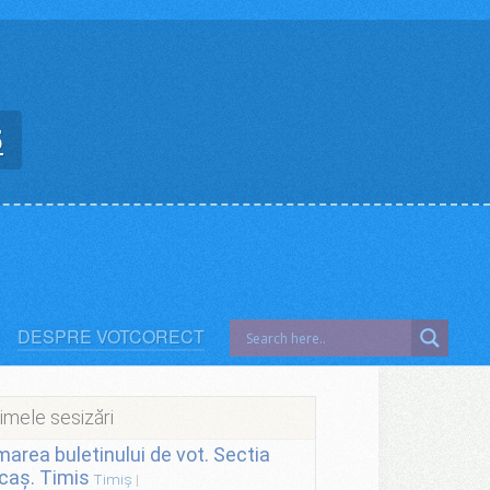
5
DESPRE VOTCORECT
imele sesizări
lmarea buletinului de vot. Sectia
caș. Timis
Timiș