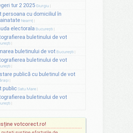
egeri tur 2 2025
Giurgiu
t persoana cu domiciliul în
rainatate
Neamț
auda electorala
București
tografierea buletinului de vot
urești
lmarea buletinului de vot
București
tografierea buletinului de vot
urești
stare publică cu buletinul de vot
ărași
t public
Satu Mare
tografierea buletinului de vot
urești
sține votcorect.ro!
 puteți susține eforturile de