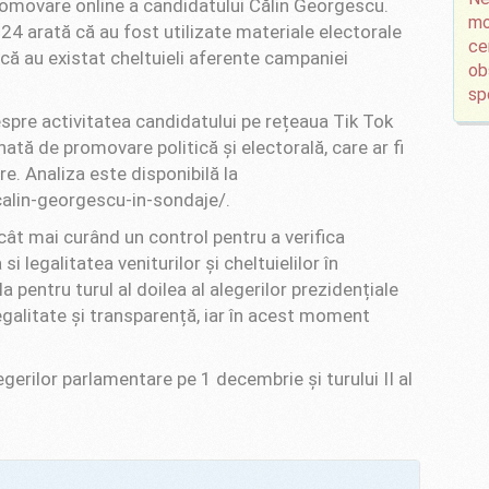
promovare online a candidatului Călin Georgescu.
mo
4 arată că au fost utilizate materiale electorale
ce
ă au existat cheltuieli aferente campaniei
ob
sp
spre activitatea candidatului pe rețeaua Tik Tok
tă de promovare politică și electorală, care ar fi
e. Analiza este disponibilă la
alin-georgescu-in-sondaje/.
 cât mai curând un control pentru a verifica
i legalitatea veniturilor și cheltuielilor în
pentru turul al doilea al alegerilor prezidențiale
egalitate și transparență, iar în acest moment
gerilor parlamentare pe 1 decembrie și turului II al