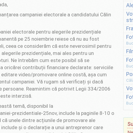
ada,
Al
Vo
inanțarea campaniei electorale a candidatului Călin
st
Fr
aniei electorale pentru alegerile prezidențiale
Fo
manentă pe 25 noiembrie reiese că nu au fost
Buc
uieli, ceea ce considerăm că este neverosimil pentru
Fi
alegerile prezidențiale, mai ales pentru un
Fo
turi. Ne întrebăm cum este posibil să se
Buc
oricărei contribuții financiare declarate: serviciile
Po
de editare video/promovare online costă, așa cum
Căl
entul campaniei. Vă rugam să verificați și dacă
Vo
țe persoane. Reamintim că potrivit Legii 334/2006
este interzisă.
Fo
Buc
astă temă, disponibil la
iei-prezidentiale-25nov, include la paginile 8-10 o
l că unele dintre acțiunile de promovare ale
Su
ta include și o declarație a unui antreprenor care
Ne