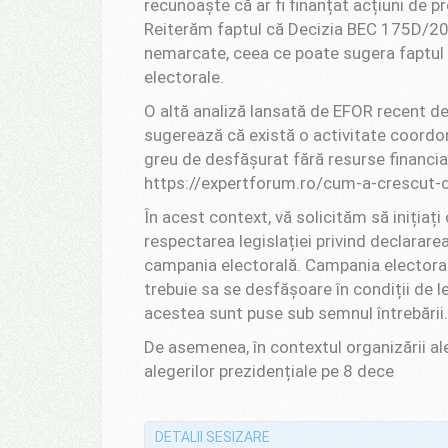
recunoaște că ar fi finanțat acțiuni de 
Reiterăm faptul că Decizia BEC 175D/202
nemarcate, ceea ce poate sugera faptul c
electorale.
O altă analiză lansată de EFOR recent de
sugerează că există o activitate coordona
greu de desfășurat fără resurse financiar
https://expertforum.ro/cum-a-crescut-c
În acest context, vă solicităm să inițiați
respectarea legislației privind declararea s
campania electorală. Campania electorala 
trebuie sa se desfășoare în condiții de l
acestea sunt puse sub semnul întrebării.
De asemenea, în contextul organizării ale
alegerilor prezidențiale pe 8 dece
DETALII SESIZARE