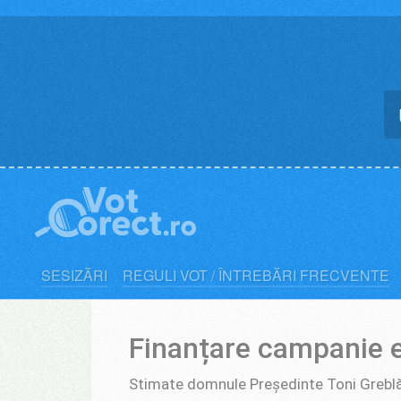
Skip
to
content
SESIZĂRI
REGULI VOT / ÎNTREBĂRI FRECVENTE
Finanțare campanie e
Stimate domnule Președinte Toni Greblă