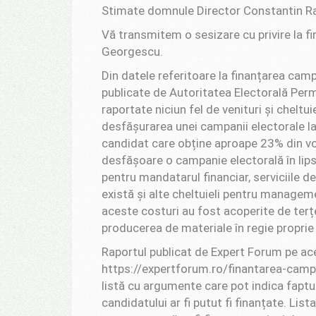
Stimate domnule Director Constantin R
Vă transmitem o sesizare cu privire la f
Georgescu.
Din datele referitoare la finanțarea camp
publicate de Autoritatea Electorală Per
raportate niciun fel de venituri și chelt
desfășurarea unei campanii electorale la 
candidat care obține aproape 23% din vo
desfășoare o campanie electorală în lipsa 
pentru mandatarul financiar, serviciile 
există și alte cheltuieli pentru managem
aceste costuri au fost acoperite de ter
producerea de materiale în regie proprie 
Raportul publicat de Expert Forum pe ace
https://expertforum.ro/finantarea-campan
listă cu argumente care pot indica faptu
candidatului ar fi putut fi finanțate. Lis