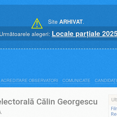
⚠
Site
ARHIVAT
.
Locale parțiale 202
Următoarele alegeri:
ACREDITARE OBSERVATORI
COMUNICATE
CANDIDAȚI
lectorală Călin Georgescu
Ult
Fi
,
Re