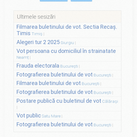
Ultimele sesizări
Filmarea buletinului de vot. Sectia Recaș.
Timis
Timiș
Alegeri tur 2 2025
Giurgiu
Vot persoana cu domiciliul în strainatate
Neamț
Frauda electorala
București
Fotografierea buletinului de vot
București
Filmarea buletinului de vot
București
Fotografierea buletinului de vot
București
Postare publică cu buletinul de vot
Călărași
Vot public
Satu Mare
Fotografierea buletinului de vot
București