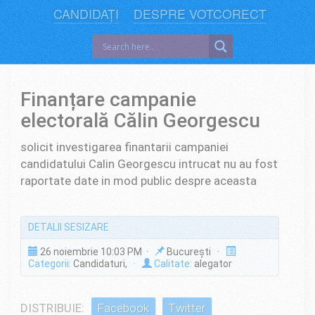
CANDIDAȚI
DESPRE VOTCORECT
Finanțare campanie
electorală Călin Georgescu
solicit investigarea finantarii campaniei
candidatului Calin Georgescu intrucat nu au fost
raportate date in mod public despre aceasta
DETALII SESIZARE
26 noiembrie 10:03 PM ·
București ·
Categorii:
Candidaturi,
·
Calitate:
alegator
DISTRIBUIE:
Facebook
Twitter