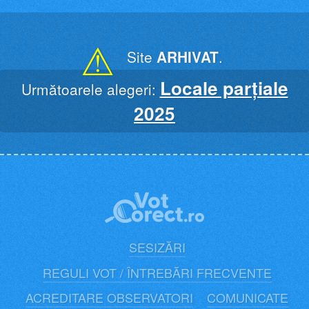
Skip
to
content
⚠
Site
ARHIVAT
.
Locale parțiale
Următoarele alegeri:
2025
SESIZĂRI
REGULI VOT / ÎNTREBĂRI FRECVENTE
ACREDITARE OBSERVATORI
COMUNICATE