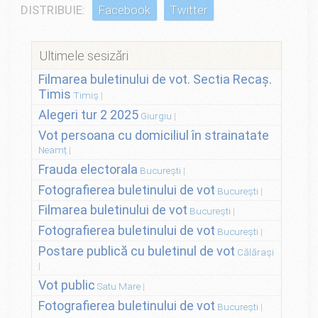
DISTRIBUIE:
Facebook
Twitter
Ultimele sesizări
Filmarea buletinului de vot. Sectia Recaș.
Timis
Timiș
Alegeri tur 2 2025
Giurgiu
Vot persoana cu domiciliul în strainatate
Neamț
Frauda electorala
București
Fotografierea buletinului de vot
București
Filmarea buletinului de vot
București
Fotografierea buletinului de vot
București
Postare publică cu buletinul de vot
Călărași
Vot public
Satu Mare
Fotografierea buletinului de vot
București