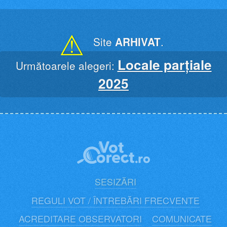
Skip
to
content
⚠
Site
ARHIVAT
.
Locale parțiale
Următoarele alegeri:
2025
SESIZĂRI
REGULI VOT / ÎNTREBĂRI FRECVENTE
ACREDITARE OBSERVATORI
COMUNICATE