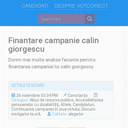
CANDIDAȚI
DESPRE VOTCORECT
Finantare campanie calin
giorgescu
Dorim mai multe analize facunte pemtru
finantarea campaniei lui calin giorgescu
DETALII SESIZARE
26 noiembrie 03:34 PM ·
Constanța ·
Categorii:
Abuz de resurse publice, Accesibilitatea
persoanelor cu dizabilități, Altele, Candidaturi,
Continuarea campaniei în ziua votului, Discurs
instigator la ură,
·
Calitate:
alegator