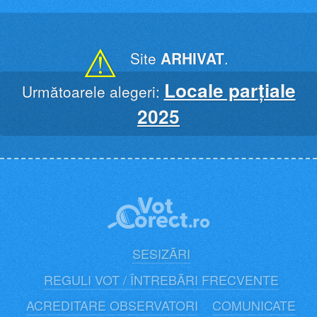
Skip
to
content
⚠
Site
ARHIVAT
.
Locale parțiale
Următoarele alegeri:
2025
SESIZĂRI
REGULI VOT / ÎNTREBĂRI FRECVENTE
ACREDITARE OBSERVATORI
COMUNICATE