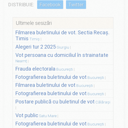
DISTRIBUIE:
Facebook
Twitter
Ultimele sesizări
Filmarea buletinului de vot. Sectia Recaș.
Timis
Timiș
Alegeri tur 2 2025
Giurgiu
Vot persoana cu domiciliul în strainatate
Neamț
Frauda electorala
București
Fotografierea buletinului de vot
București
Filmarea buletinului de vot
București
Fotografierea buletinului de vot
București
Postare publică cu buletinul de vot
Călărași
Vot public
Satu Mare
Fotografierea buletinului de vot
București